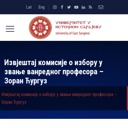
Lat
Eng
Извјештај комисије о избору у
звање ванредног професора –
Зоран Ћургуз
Извјештај комисије о избору у звање ванредног професора –
Зоран Ћургуз