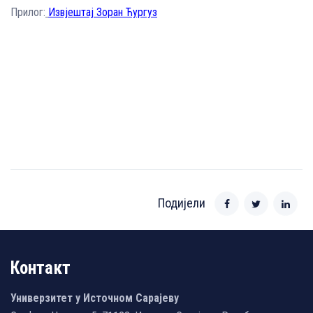
Прилог:
Извјештај Зоран Ћургуз
Подијели
Контакт
Универзитет у Источном Сарајеву