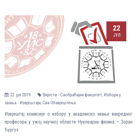
22
ЈУЛ
22. јул 2019.
Вијести - Саобраћајни факултет
,
Избори у
звања - Извјештаји
,
Сва Обавјештења
Извјештај комисије о избору у академско звање ванредног
професора у ужој научној области Нуклеарна физика – Зоран
Ћургуз