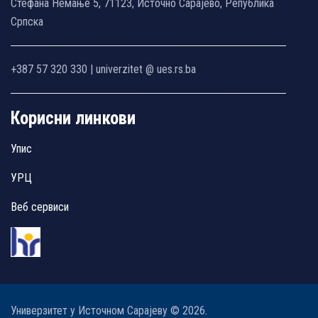
Стефана Немање 5, 71123, Источно Сарајево, Република
Српска
+387 57 320 330 | univerzitet @ ues.rs.ba
Корисни линкови
Упис
УРЦ
Веб сервиси
Универзитет у Источном Сарајеву © 2026.