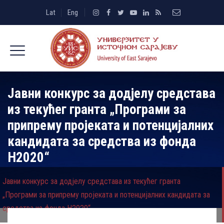
Lat
Eng
Јавни конкурс за додјелу средстава
из текућег гранта „Програми за
припрему пројеката и потенцијалних
кандидата за средства из фонда
H2020“
Јавни конкурс за додјелу средстава из текућег гранта
„Програми за припрему пројеката и потенцијалних кандидата за
средства из фонда H2020“