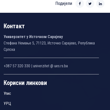
Подијели
Контакт
Универзитет у Источном Сарајеву
Стефана Немање 5, 71123, Источно Сарајево, Република
Српска
+387 57 320 330 | univerzitet @ ues.rs.ba
Корисни линкови
Упис
УРЦ