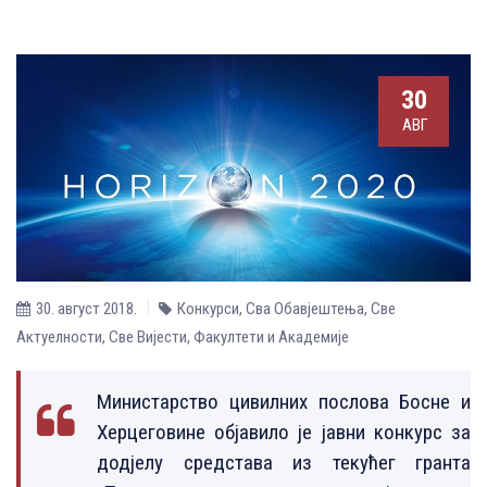
30
АВГ
30. август 2018.
Конкурси
,
Сва Обавјештења
,
Све
Aктуелности
,
Све Вијести
,
Факултети и Академије
Министарство цивилних послова Босне и
Херцеговине објавило је јавни конкурс за
додјелу средстава из текућег гранта