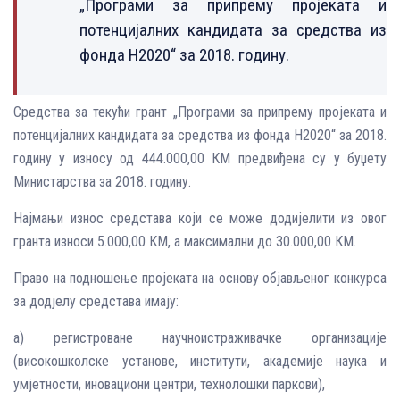
„Програми за припрему пројеката и
потенцијалних кандидата за средства из
фонда H2020“ за 2018. годину.
Средства за текући грант „Програми за припрему пројеката и
потенцијалних кандидата за средства из фонда H2020“ за 2018.
годину у износу од 444.000,00 КМ предвиђена су у буџету
Министарства за 2018. годину.
Најмањи износ средстава који се може додијелити из овог
гранта износи 5.000,00 КМ, а максимални до 30.000,00 КМ.
Право на подношење пројеката на основу објављеног конкурса
за додјелу средстава имају:
а) регистроване научноистраживачке организације
(високошколске установе, институти, академије наука и
умјетности, иновациони центри, технолошки паркови),