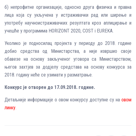
б) непрофитне организације, односно друга физичка и правна
лица која су укључена у истраживачки рад или ширење и
употребу научноистраживачких резултата кроз аплицирање и
учешће у програмима HORIZONT 2020, COST i EUREKA.
Уколико је подносилац пројекта у периоду до 2018. године
добио средства од Министарства, а није извршио своје
обавезе на основу закљученог уговора са Министарством,
његов захтјев за додјелу средстава на основу конкурса за
2018. годину неће се узимати у разматрање.
Конкурс је отворен до 17.09.2018. године.
Детаљније информације о овом конкурсу доступне су на
овом
линку
.