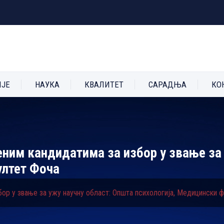
ИЈЕ
НАУКА
КВАЛИТЕТ
САРАДЊА
КО
еним кандидатима за избор у звање за
ултет Фоча
бор у звање за ужу научну област: Општа психологија, Медицински 