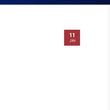
11
ЈУН