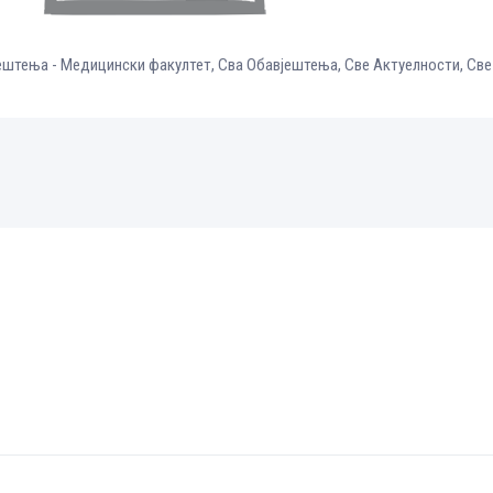
ештења - Медицински факултет
,
Сва Обавјештења
,
Све Aктуелности
,
Све