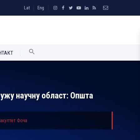
Lat
Eng
НТАКТ
 ужу научну област: Општа
факултет Фоча