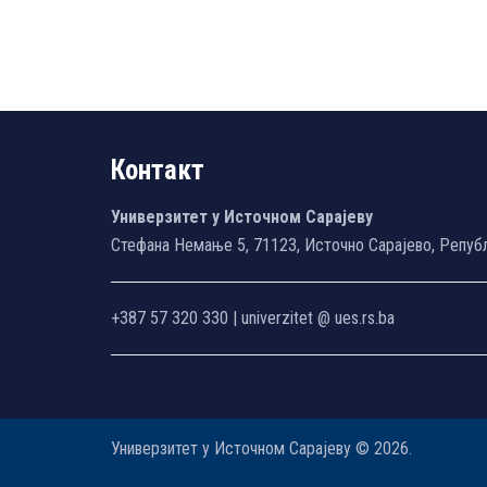
Контакт
Универзитет у Источном Сарајеву
Стефана Немање 5, 71123, Источно Сарајево, Репуб
+387 57 320 330 | univerzitet @ ues.rs.ba
Универзитет у Источном Сарајеву © 2026.