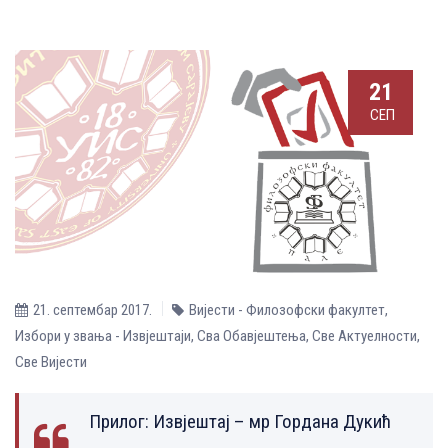
21
СЕП
21. септембар 2017.
Вијести - Филозофски факултет
,
Избори у звања - Извјештаји
,
Сва Обавјештења
,
Све Aктуелности
,
Све Вијести
Прилог:
Извјештај – мр Гордана Дукић