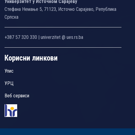
Универзитет у Источном Сарајеву
Стефана Немање 5, 71123, Источно Сарајево, Република
Српска
+387 57 320 330 | univerzitet @ ues.rs.ba
Корисни линкови
Упис
УРЦ
Веб сервиси