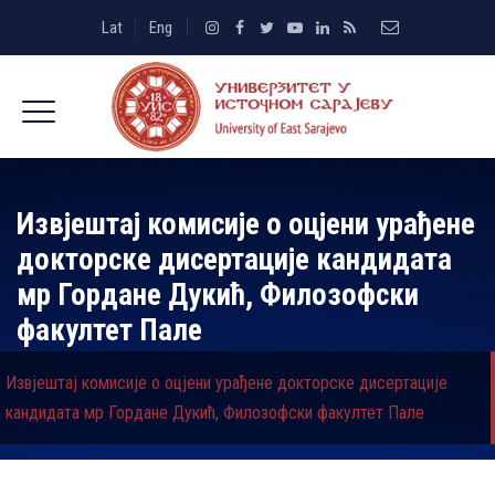
Lat
Eng
Извјештај комисије о оцјени урађене
докторске дисертације кандидата
мр Гордане Дукић, Филозофски
факултет Пале
Извјештај комисије о оцјени урађене докторске дисертације
кандидата мр Гордане Дукић, Филозофски факултет Пале