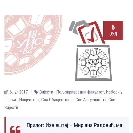
6
ЈУЛ
6. јул 2017.
Вијести - Пољопривредни факултет
,
Избори у
звања - Извјештаји
,
Сва Обавјештења
,
Све Aктуелности
,
Све
Вијести
Прилог:
Извјештај – Мирјана Радовић, ма