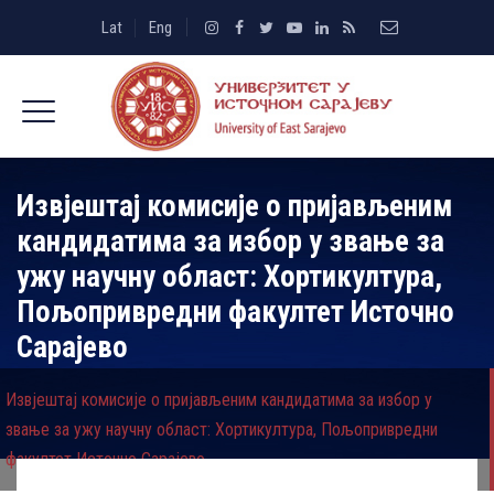
Lat
Eng
Извјештај комисије о пријављеним
кандидатима за избор у звање за
ужу научну област: Хортикултура,
Пољопривредни факултет Источно
Сарајево
Извјештај комисије о пријављеним кандидатима за избор у
звање за ужу научну област: Хортикултура, Пољопривредни
факултет Источно Сарајево