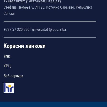
Универзитет у Источном Сарајеву
Стефана Немање 5, 71123, Источно Сарајево, Република
Српска
+387 57 320 330 | univerzitet @ ues.rs.ba
Корисни линкови
Упис
УРЦ
Веб сервиси