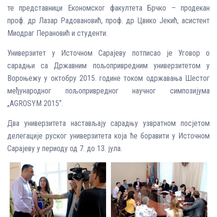
те представници Економског факултета Брчко – продекан
проф. др Лазар Радовановић, проф. др Цвико Јекић, асистент
Миодраг Перановић и студенти.
Универзитет у Источном Сарајеву потписао је Уговор о
сарадњи са Државним пољопривредним универзитетом у
Вороњежу у октобру 2015. године током одржавања Шестог
међународног пољопривредног научног симпозијума
„AGROSYM 2015“.
Два универзитета настављају сарадњу узвратном посјетом
делегације руског универзитета која ће боравити у Источном
Сарајеву у периоду од 7. до 13. јула.