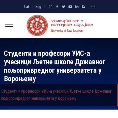
Lat
Eng
Студенти и професори УИС-а
учесници Љетне школе Државног
пољопривредног универзитета у
Вороњежу
Студенти и професори УИС-а учесници Љетне школе Државног
пољопривредног универзитета у Вороњежу