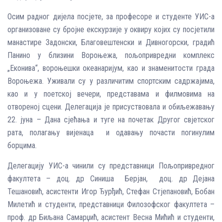
Осим радног дијела посјете, за професоре и студенте УИС-а
организоване су бројне екскурзије у оквиру којих су посјетили
манастире Задонски, Благовештенски и Дивногорски, градић
Панино у близини Вороњежа, пољопривредни комплекс
„Еконива“, вороњешки океанаријум, као и знаменитости града
Вороњежа. Уживали су у различитим спортским садржајима,
као и у поетској вечери, представама и филмовима на
отвореној сцени. Делегација је присуствовала и обиљежавању
22. јуна – Дана сјећања и туге на почетак Другог свјетског
рата, полагању вијенаца и одавању почасти погинулим
борцима.
Делегацију УИС-а чинили су представници Пољопривредног
факултета – доц. др Синиша Берјан, доц. др Дејана
Тешановић, асистенти Игор Ђурђић, Стефан Стјепановић, Бобан
Милетић и студенти, представници Филозофског факултета –
проф. др Биљана Самарџић, асистент Весна Мићић и студенти,