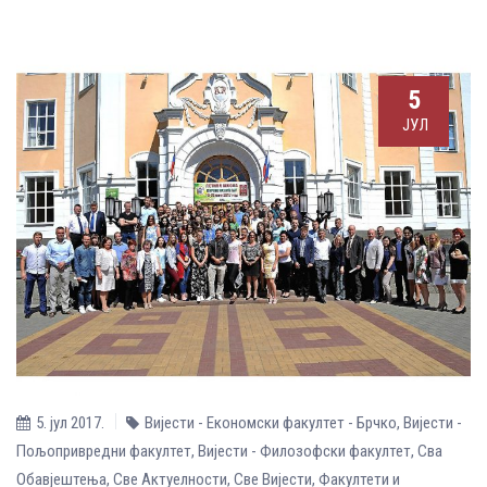
5
ЈУЛ
5. јул 2017.
Вијести - Економски факултет - Брчко
,
Вијести -
Пољопривредни факултет
,
Вијести - Филозофски факултет
,
Сва
Обавјештења
,
Све Aктуелности
,
Све Вијести
,
Факултети и