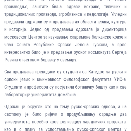
производње, заштите биља, здраве исхране, типичних и
традиционалних производа, агробизниса и педологије. Угледни
предавачи одржали су и предавања из области језика, културе
и историје. Једно од предавања одржала је директорица
московског Центра за изучавање савремене балканске кризе и
члан Сената Републике Српске Јелена Гускова, а врло
интересантно било је и предавање руског космонаута Сергеја
Ревина о његовом боравку у свемиру.
Сва предавања преводили су студенти са Катедре за руски и
српски језик и књижевност Филозофског факултета УИС-а.
Студенти и професори су посјетили ботаничку башту као и све
лабораторије универзитета домаћина.
Одржан је округли сто на тему руско-српских односа, а на
састанку је било ријечи о продубљивању сарадње два
универзитета, посебно кроз релизацију заједничких пројеката,
као и о плану за успостављање руско-српског центра у