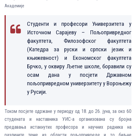
Академије
Студенти и професори Универзитета у
Источном Сарајеву – Пољопривредног
факултета, Филозофског факултета
(Катедра за руски и српски језик и
књижевност) и Економског факултета
Брчко, у оквиру Љетне школе, боравили су
осам дана у посјети Државном
пољопривредном универзитету у Вороњежу
у Русији.
Током посјете одржане у периоду од 18. до 26. јуна, за око 60
студената и наставника УИС-а организована су бројна
предавања истакнутих професора и научних радника на
различите теме из области пољопривреде и то биљне