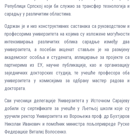
Републици Српској који би служио за трансфер технологија и
сарадњу у различитим областима.
Одржан је и низ конструктивних састанака са руководством и
професорима универзитета на којима су изложене могућности
интензивирања различитих облика сарадње између два
универзитета, а посебан акценат стављен је на размјену
академског особља и студената, аплицирање за пројекте са
партнерима из ЕУ, научне публикације, као и организацију
заједничких докторских студија, те учешће професора оба
универзитета у комисијама за одбрану мастер радова и
доктората.
Сви учесници делегације Универзитета у Источном Сарајеву
добили су сертификате за учешће у Љетњој школи које су
уручили ректор Универзитета из Вороњежа проф. др Бухтјаров
Николаи Иванович и помоћник министра пољопривреде Руске
Федерације Виталиј Волосенко.