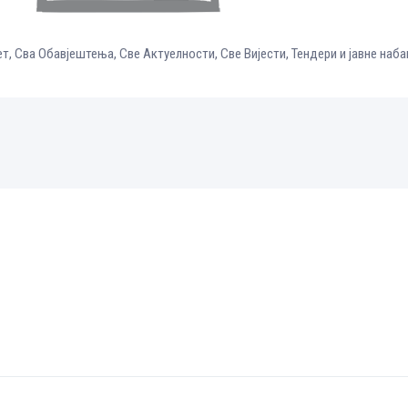
ет
,
Сва Обавјештења
,
Све Aктуелности
,
Све Вијести
,
Тендери и јавне наба