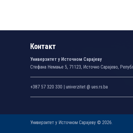
Контакт
Универзитет у Источном Сарајеву
Стефана Немање 5, 71123, Источно Сарајево, Репуб
+387 57 320 330 | univerzitet @ ues.rs.ba
Универзитет у Источном Сарајеву © 2026.