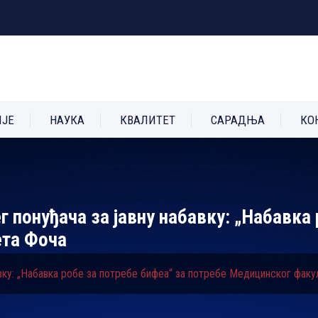
ИЈЕ
НАУКА
КВАЛИТЕТ
САРАДЊА
КО
г понуђача за јавну набавку: „Набавка 
ета Фоча
авку: „Набавка робе за потребе бифеа“ за потребе Медицинског фак