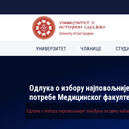
УНИВЕРЗИТЕТ
ЧЛАНИЦЕ
СТУД
Одлука о избору најповољније
потребе Медицинског факулт
Одлука о избору најповољнијег понуђача за јавну наб