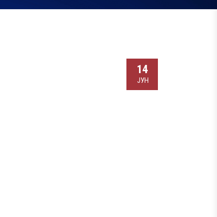
14
ЈУН