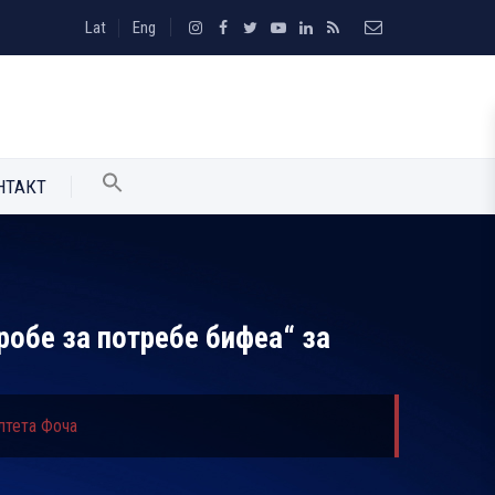
Lat
Eng
НТАКТ
робе за потребе бифеа“ за
ултета Фоча