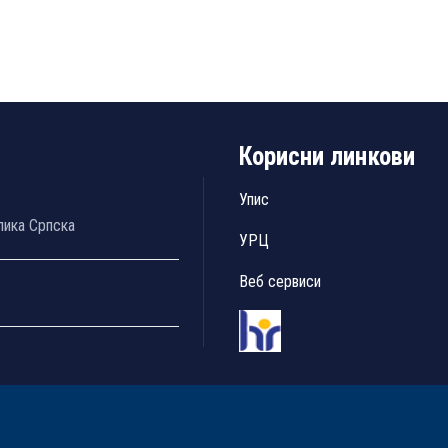
Корисни линкови
Упис
лика Српска
УРЦ
Веб сервиси