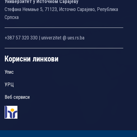
Универзитет у Источном Сарајеву
Стефана Немање 5, 71123, Источно Сарајево, Република
Српска
+387 57 320 330 | univerzitet @ ues.rs.ba
Корисни линкови
Упис
УРЦ
Веб сервиси