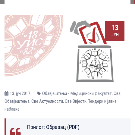
13
ЈУН
13. јун 2017.
Обавјештења - Медицински факултет
,
Сва
Обавјештења
,
Све Aктуелности
,
Све Вијести
,
Тендери и јавне
набавке
Прилог:
Образац (PDF)