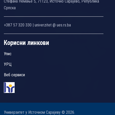
Стефана Немање 5, 71123, Источно Сарајево, Република
Српска
+387 57 320 330 | univerzitet @ ues.rs.ba
Корисни линкови
Упис
УРЦ
Веб сервиси
Универзитет у Источном Сарајеву © 2026.