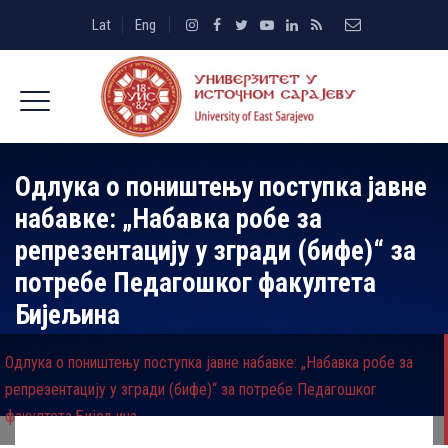
Lat
Eng
Одлука о поништењу поступка јавне
набавке: „Набавка робе за
репрезентацију у згради (бифе)“ за
потребе Педагошког факултета
Бијељина
Одлука о поништењу поступка јавне набавке: „Набавка робе за
репрезентацију у згради (бифе)“ за потребе Педагошког
факултета Бијељина