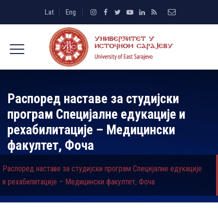
Lat
Eng
Распоред наставе за студијски
програм Специјалне едукације и
рехабилитације – Медицински
факултет, Фоча
Распоред наставе за студијски програм Специјалне едукације
и рехабилитације – Медицински факултет, Фоча