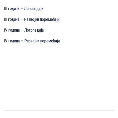
III година – Логопедија
III година – Развојни поремећаји
IV година – Логопедија
IV година – Развојни поремећаји