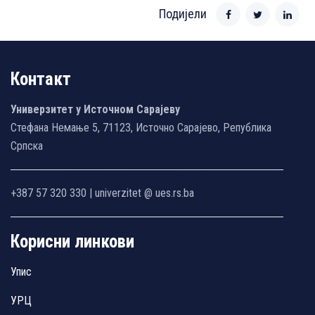
Подијели
Контакт
Универзитет у Источном Сарајеву
Стефана Немање 5, 71123, Источно Сарајево, Република
Српска
+387 57 320 330 | univerzitet @ ues.rs.ba
Корисни линкови
Упис
УРЦ