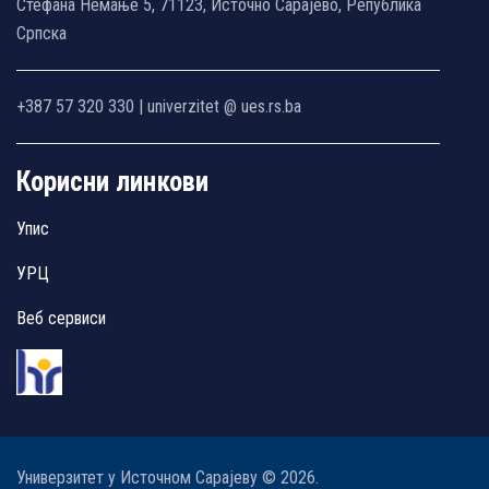
Стефана Немање 5, 71123, Источно Сарајево, Република
Српска
+387 57 320 330 | univerzitet @ ues.rs.ba
Корисни линкови
Упис
УРЦ
Веб сервиси
Универзитет у Источном Сарајеву © 2026.