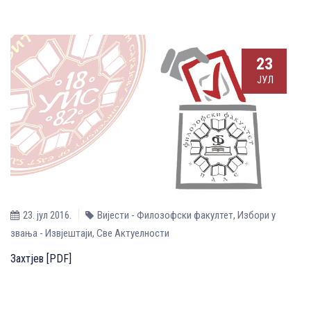
23
ЈУЛ
23. јул 2016.
Вијести - Филозофски факултет
,
Избори у
звања - Извјештаји
,
Све Aктуелности
Захтјев [PDF]