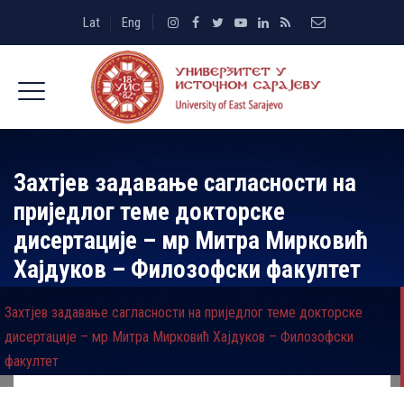
Lat
Eng
Захтјев задавање сагласности на
приједлог теме докторске
дисертације – мр Митра Мирковић
Хајдуков – Филозофски факултет
Захтјев задавање сагласности на приједлог теме докторске
дисертације – мр Митра Мирковић Хајдуков – Филозофски
факултет