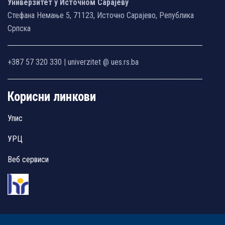
Универзитет у Источном Сарајеву
Стефана Немање 5, 71123, Источно Сарајево, Република
Српска
+387 57 320 330 | univerzitet @ ues.rs.ba
Корисни линкови
Упис
УРЦ
Веб сервиси