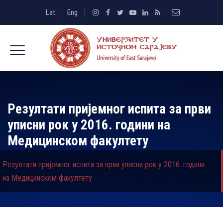
Lat
Eng
Резултати пријемног испита за први
уписни рок у 2016. години на
Медицинском факултету
Резултати пријемног испита за први уписни рок у 2016. години
на Медицинском факултету