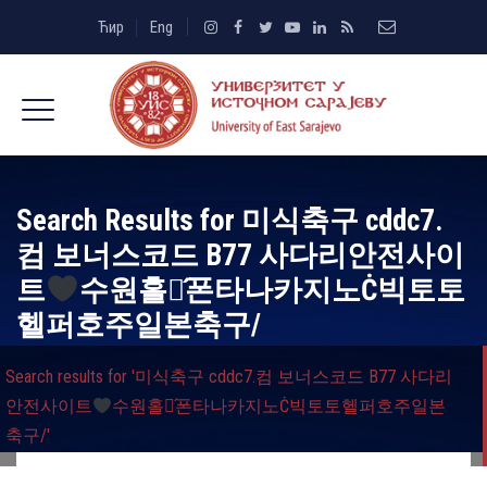
Ћир
Eng
Search Results for
미식축구 cddc7.
컴 보너스코드 B77 사다리안전사이
트
수원홀덤́폰타나카지노Ċ빅토토
헬퍼호주일본축구/
Search results for '미식축구 cddc7.컴 보너스코드 B77 사다리
안전사이트
수원홀덤́폰타나카지노Ċ빅토토헬퍼호주일본
축구/'