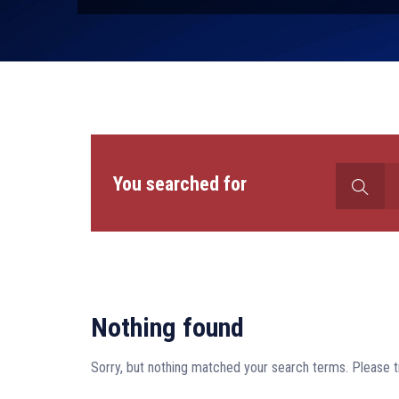
Search
You searched for
for:
Nothing found
Sorry, but nothing matched your search terms. Please t