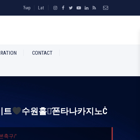
Ћир
Lat
RATION
CONTACT
이트
수원홀덤́폰타나카지노Ċ
축구/'