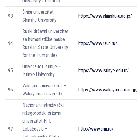
University of Patras
Šinšu univerzitet –
93.
https://www.shinshu-u.ac.jp/
Shinshu University
Ruski državni univerzitet
za humanističke nauke –
94.
https://www.rsuh.ru/
Russian State University
for the Humanities
Univerzitet Istinije –
95.
https://www.istinye.edu.tr/
Istinye University
Vakajama univerzitet –
96.
https://www.wakayama-u.ac.jp
Wakayama University
Nacionalni istraživački
nižegorodski državni
univerzitet N. I.
97.
Lobačevski –
http://www.unn.ru/
Lobachevsky State