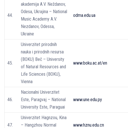
akademija A.V. Neždanov,
Odesa, Ukrajina – National
44.
odma.edu.ua
Music Academy A.V.
Nezdanov, Odessa,
Ukraine
Univerzitet prirodnih
nauka i prirodnih resursa
(BOKU) Beč – University
45.
www.boku.ac.at/en
of Natural Resources and
Life Sciences (BOKU),
Vienna
Nacionalni Univerzitet
46.
Este, Paragvaj – National
www.une.edu.py
University Este, Paraguai
Univerzitet Hagnzou, Kina
47.
– Hangzhou Normal
www.hznu.edu.cn