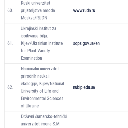
Ruski univerzitet
60.
prijateljstva naroda
www.rudn.ru
Moskva/RUDN
Ukrajinski institut za
ispitivanje bilja,
61.
Kijev/Ukrainian Institute
sops.gov.ua/en
for Plant Variety
Examination
Nacionalni univerzitet
prirodnih nauka i
ekologije, Kijev/National
62.
nubip.edu.ua
University of Life and
Environmental Sciences
of Ukraine
Državni šumarsko-tehnički
univerzitet imena S.M.