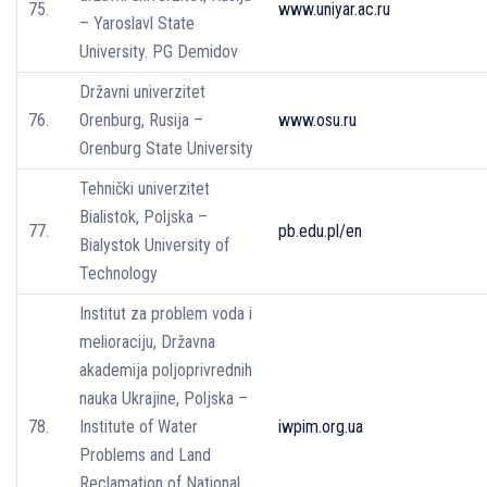
75.
www.uniyar.ac.ru
– Yaroslavl State
University. PG Demidov
Državni univerzitet
76.
Orenburg, Rusija –
www.osu.ru
Orenburg State University
Tehnički univerzitet
Bialistok, Poljska –
77.
pb.edu.pl/en
Bialystok University of
Technology
Institut za problem voda i
melioraciju, Državna
akademija poljoprivrednih
nauka Ukrajine, Poljska –
78.
Institute of Water
iwpim.org.ua
Problems and Land
Reclamation of National