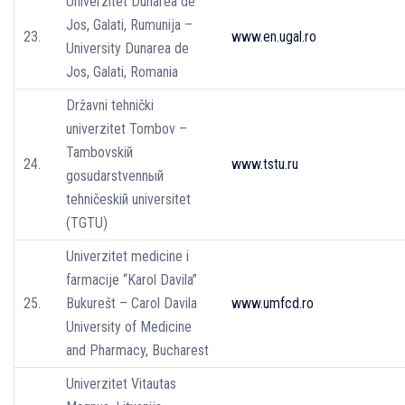
Univerzitet Dunarea de
Jos, Galati, Rumunija –
23.
www.en.ugal.ro
University Dunarea de
Jos, Galati, Romania
Državni tehnički
univerzitet Tombov –
Tambovskiй
24.
www.tstu.ru
gosudarstvennый
tehničeskiй universitet
(TGTU)
Univerzitet medicine i
farmacije “Karol Davila”
25.
Bukurešt – Carol Davila
www.umfcd.ro
University of Medicine
and Pharmacy, Bucharest
Univerzitet Vitautas