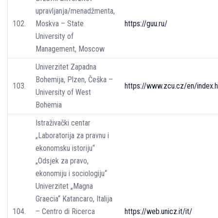
upravljanja/menadžmenta,
102.
Moskva – State
https://guu.ru/
University of
Management, Moscow
Univerzitet Zapadna
Bohemija, Plzen, Češka –
103.
https://www.zcu.cz/en/index.
University of West
Bohemia
Istraživački centar
„Laboratorija za pravnu i
ekonomsku istoriju“
„Odsjek za pravo,
ekonomiju i sociologiju“
Univerzitet „Magna
Graecia“ Katancaro, Italija
104.
– Centro di Ricerca
https://web.unicz.it/it/