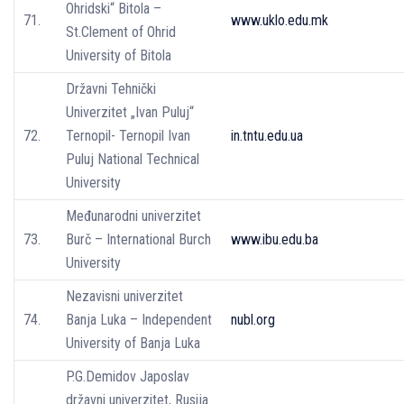
Ohridski“ Bitola –
71.
www.uklo.edu.mk
St.Clement of Ohrid
University of Bitola
Državni Tehnički
Univerzitet „Ivan Puluj“
72.
Ternopil- Ternopil Ivan
in.tntu.edu.ua
Puluj National Technical
University
Međunarodni univerzitet
73.
Burč – International Burch
www.ibu.edu.ba
University
Nezavisni univerzitet
74.
Banja Luka – Independent
nubl.org
University of Banja Luka
P.G.Demidov Japoslav
državni univerzitet, Rusija