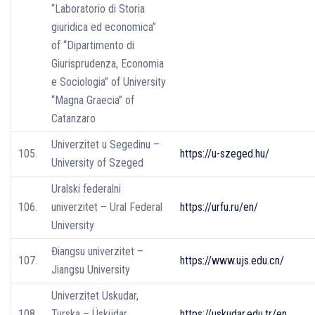
“Laboratorio di Storia
giuridica ed economica”
of “Dipartimento di
Giurisprudenza, Economia
e Sociologia” of University
“Magna Graecia” of
Catanzaro
Univerzitet u Segedinu –
105.
https://u-szeged.hu/
University of Szeged
Uralski federalni
106.
univerzitet – Ural Federal
https://urfu.ru/en/
University
Điangsu univerzitet –
107.
https://www.ujs.edu.cn/
Jiangsu University
Univerzitet Uskudar,
108.
Turska – Üsküdar
https://uskudar.edu.tr/en