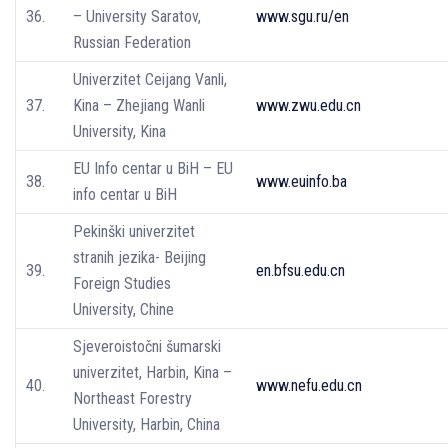
36.
– University Saratov,
www.sgu.ru/en
Russian Federation
Univerzitet Ceijang Vanli,
37.
Kina – Zhejiang Wanli
www.zwu.edu.cn
University, Kina
EU Info centar u BiH – EU
38.
www.euinfo.ba
info centar u BiH
Pekinški univerzitet
stranih jezika- Beijing
39.
en.bfsu.edu.cn
Foreign Studies
University, Chine
Sjeveroistočni šumarski
univerzitet, Harbin, Kina –
40.
www.nefu.edu.cn
Northeast Forestry
University, Harbin, China