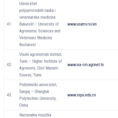
Univerzitet
poljoprivrednih nauka i
veterinarske medicine
41.
Bukurešt – University of
www.usamv.ro/en
Agronomic Sciences and
Veterinary Medicine
Bucharest
Visoki agronomski institut,
Tunis – Higher Institute of
42.
www.isa-cm.agrinet.tn
Agronomi, Chot Mariem-
Sousse, Tunis
Politehnički univerzitet,
Šangaj – Shanghai
43.
www.sspu.edu.cn
Polytechnic University,
China
Nacionalna muzička