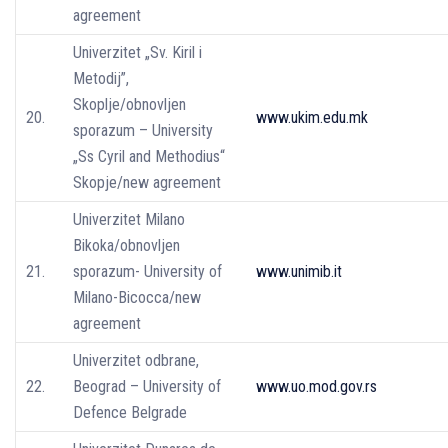
agreement
Univerzitet „Sv. Kiril i
Metodij”,
Skoplje/obnovljen
20.
www.ukim.edu.mk
sporazum – University
„Ss Cyril and Methodius“
Skopje/new agreement
Univerzitet Milano
Bikoka/obnovljen
21.
sporazum- University of
www.unimib.it
Milano-Bicocca/new
agreement
Univerzitet odbrane,
22.
Beograd – University of
www.uo.mod.gov.rs
Defence Belgrade