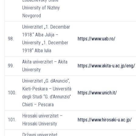
University of Nizhny
Novgorod
Univerzitet „1. Decembar
1918.“ Alba Julija –
98.
https://www.uab.ro/
University „1. December
1918“ Alba Iulia
Akita univerzitet – Akita
99.
https://www.akita-u.ac.jp/eng/
University
Univerzitet „G. dAnuncio“,
Kieti-Peskara – Università
100.
https://www.unich.it/
degli Studi “G. d’Annunzio”
Chieti – Pescara
Hirosaki univerzitet –
101.
https://www.hirosaki-u.ac.jp/
Hirosaki University
Državni univerzitet