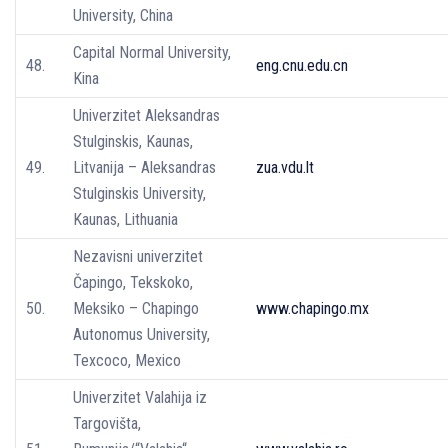
University, China
Capital Normal University,
48.
eng.cnu.edu.cn
Kina
Univerzitet Aleksandras
Stulginskis, Kaunas,
49.
Litvanija – Aleksandras
zua.vdu.lt
Stulginskis University,
Kaunas, Lithuania
Nezavisni univerzitet
Čapingo, Tekskoko,
50.
Meksiko – Chapingo
www.chapingo.mx
Autonomus University,
Texcoco, Mexico
Univerzitet Valahija iz
Targovišta,