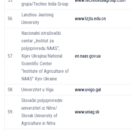
55.
www.technoindiagroup.com
grupa/Techno India Group
Lanzhou Jiaotong
56.
www.lzjtu.edu.cn
University
Nacionalni istraživački
centar „Institut za
poljoprivredu NAAS“,
57.
Kijev Ukrajina/National
en.naas.gov.ua
Scientific Center
“Institute of Agriculture of
NAAS” Kyiv Ukraine
58.
Univerzitet u Vigu
www.uvigo.gal
Slovački poljoprivredni
univerzitet iz Nitre/
59.
www.uniag.sk
Slovak University of
Agriculture in Nitra