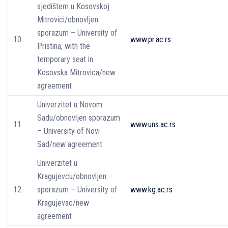
sjedištem u Kosovskoj
Mitrovici/obnovljen
sporazum – University of
10.
www.pr.ac.rs
Pristina, with the
temporary seat in
Kosovska Mitrovica/new
agreement
Univerzitet u Novom
Sadu/obnovljen sporazum
11.
www.uns.ac.rs
– University of Novi
Sad/new agreement
Univerzitet u
Kragujevcu/obnovljen
12.
sporazum – University of
www.kg.ac.rs
Kragujevac/new
agreement