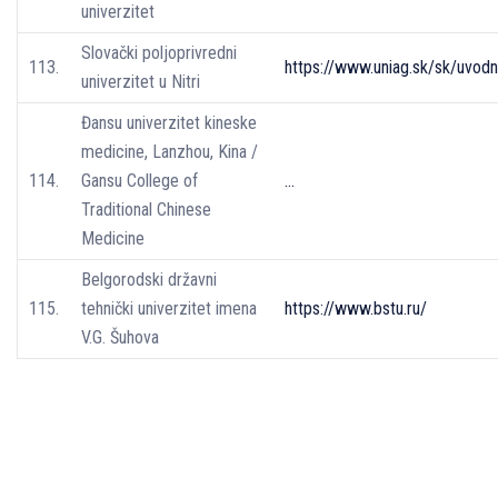
univerzitet
Slovački poljoprivredni
113.
https://www.uniag.sk/sk/uvodn
univerzitet u Nitri
Đansu univerzitet kineske
medicine, Lanzhou, Kina /
114.
Gansu College of
…
Traditional Chinese
Medicine
Belgorodski državni
115.
tehnički univerzitet imena
https://www.bstu.ru/
V.G. Šuhova