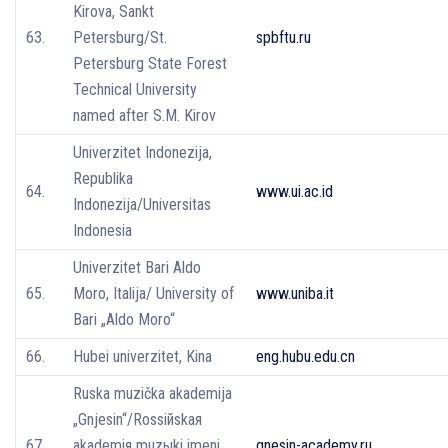
Kirova, Sankt
63.
Petersburg/St.
spbftu.ru
Petersburg State Forest
Technical University
named after S.M. Kirov
Univerzitet Indonezija,
Republika
64.
www.ui.ac.id
Indonezija/Universitas
Indonesia
Univerzitet Bari Aldo
65.
Moro, Italija/ University of
www.uniba.it
Bari „Aldo Moro“
66.
Hubei univerzitet, Kina
eng.hubu.edu.cn
Ruska muzička akademija
„Gnjesin“/Rossiйskaя
67.
akademiя muzыki imeni
gnesin-academy.ru