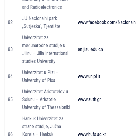
and Radioelectronics
JU Nacionalni park
82.
www.facebook.com/Nacionalni
„Sutjeska“, Tjentište
Univerzitet za
međunarodne studije u
83.
en.jisu.edu.cn
Jilinu – Jilin International
studies University
Univerzitet u Pizi –
84.
www.unipi.it
University of Pisa
Univerzitet Aristotelov u
85.
Solunu – Aristotle
www.auth.gr
University of Thessaloniki
Hankuk Univerzitet za
strane studije, Južna
86.
Koreja – Hankuk
www.hufs.ac.kr