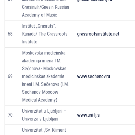
Gnesinыh/Gnesin Russian
Academy of Music
Institut „Grasruts“,
68.
Kanada/ The Grassroots
grassrootsinstitute.net
Institute
Moskovska medicinska
akademija imena I.M.
Sečenova- Moskovskaя
69.
medicinskaя akademiя
www.sechenov.ru
imeni I.M. Sečenova (I.M.
Sechenov Moscow
Medical Academy)
Univerzitet u Ljubljani –
70.
www.uni-lj.si
Univerza v Ljubljani
Univerzitet „Sv. Kliment