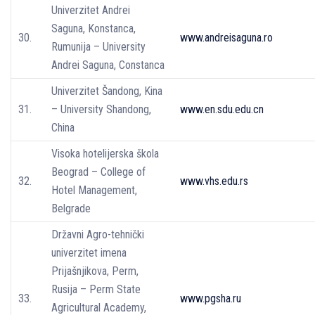
Univerzitet Andrei
Saguna, Konstanca,
30.
www.andreisaguna.ro
Rumunija – University
Andrei Saguna, Constanca
Univerzitet Šandong, Kina
31.
– University Shandong,
www.en.sdu.edu.cn
China
Visoka hotelijerska škola
Beograd – College of
32.
www.vhs.edu.rs
Hotel Management,
Belgrade
Državni Agro-tehnički
univerzitet imena
Prijašnjikova, Perm,
Rusija – Perm State
33.
www.pgsha.ru
Agricultural Academy,