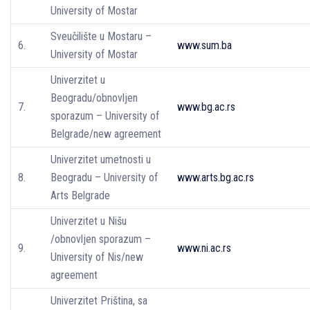
University of Mostar
Sveučilište u Mostaru –
6.
www.sum.ba
University of Mostar
Univerzitet u
Beogradu/obnovljen
7.
www.bg.ac.rs
sporazum – University of
Belgrade/new agreement
Univerzitet umetnosti u
8.
Beogradu – University of
www.arts.bg.ac.rs
Arts Belgrade
Univerzitet u Nišu
/obnovljen sporazum –
9.
www.ni.ac.rs
University of Nis/new
agreement
Univerzitet Priština, sa