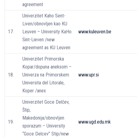
agreement
Univerzitet Kaho Sent-
Liven/obnovljen kao KU
17.
Leuven – University KaHo
www.kuleuven.be
Sint-Lieven /new
agreement as KU Leuven
Univerzitet Primorska
Kopar/dopuna aneksom –
18.
Univerza na Primorskem
www.upr.si
Universita del Litorale,
Koper /anex
Univerzitet Goce Delčev,
Štip,
Makedonija/obnovljen
19.
www.ugd.edu.mk
sporazum – University
“Goce Delcev” Stip/new