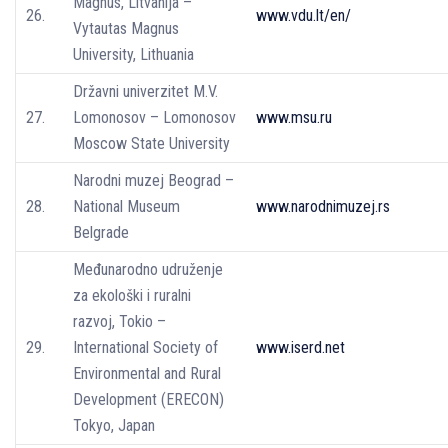
Magnus, Litvanija –
26.
www.vdu.lt/en/
Vytautas Magnus
University, Lithuania
Državni univerzitet M.V.
27.
Lomonosov – Lomonosov
www.msu.ru
Moscow State University
Narodni muzej Beograd –
28.
National Museum
www.narodnimuzej.rs
Belgrade
Međunarodno udruženje
za ekološki i ruralni
razvoj, Tokio –
29.
International Society of
www.iserd.net
Environmental and Rural
Development (ERECON)
Tokyo, Japan