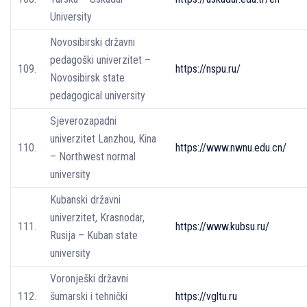
University
Novosibirski državni
pedagoški univerzitet –
109.
https://nspu.ru/
Novosibirsk state
pedagogical university
Sjeverozapadni
univerzitet Lanzhou, Kina
110.
https://www.nwnu.edu.cn/
– Northwest normal
university
Kubanski državni
univerzitet, Krasnodar,
111.
https://www.kubsu.ru/
Rusija – Kuban state
university
Voronješki državni
112.
šumarski i tehnički
https://vgltu.ru