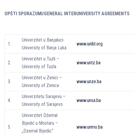
OPŠTI SPORAZUMI/GENERAL INTERUNIVERSITY AGREEMENTS
Univerzitet u Banjaluci-
1.
www.unibl.org
University of Banja Luka
Univerzitet u Tuzli –
2.
www.untz.ba
University of Tuzla
Univerzitet u Zenici –
3.
www.unze.ba
University of Zenica
Univerzitetu Sarajevu –
4.
www.unsa.ba
University of Sarajevo
Univerzitet Džemal
Bijedić u Mostaru –
5.
www.unmo.ba
„Dzemal Bijedic“