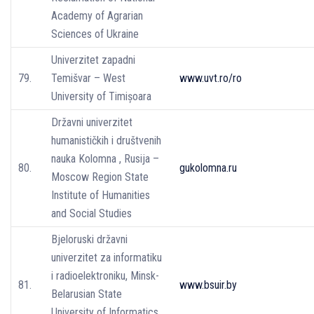
Academy of Agrarian
Sciences of Ukraine
Univerzitet zapadni
79.
Temišvar – West
www.uvt.ro/ro
University of Timișoara
Državni univerzitet
humanističkih i društvenih
nauka Kolomna , Rusija –
80.
gukolomna.ru
Moscow Region State
Institute of Humanities
and Social Studies
Bjeloruski državni
univerzitet za informatiku
i radioelektroniku, Minsk-
81.
www.bsuir.by
Belarusian State
University of Informatics