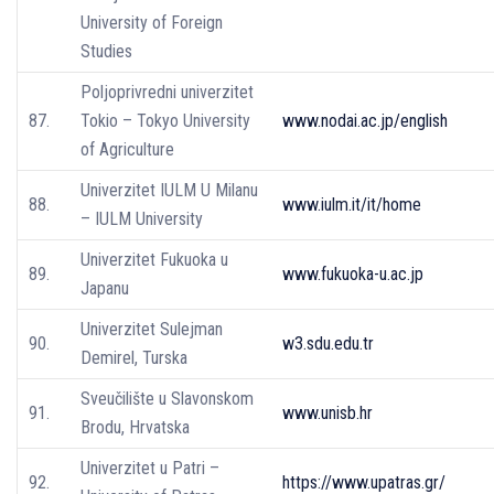
University of Foreign
Studies
Poljoprivredni univerzitet
87.
Tokio – Tokyo University
www.nodai.ac.jp/english
of Agriculture
Univerzitet IULM U Milanu
88.
www.iulm.it/it/home
– IULM University
Univerzitet Fukuoka u
89.
www.fukuoka-u.ac.jp
Japanu
Univerzitet Sulejman
90.
w3.sdu.edu.tr
Demirel, Turska
Sveučilište u Slavonskom
91.
www.unisb.hr
Brodu, Hrvatska
Univerzitet u Patri –
92.
https://www.upatras.gr/