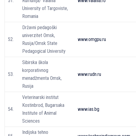
51.
Rumunija/“Valahia“
www.valahia.ro
University of Targoviste,
Romania
Državni pedagoški
univerzitet Omsk,
52.
www.omgpu.ru
Rusija/Omsk State
Pedagogical University
Sibirska škola
korporativnog
53.
www.rudn.ru
menadžmenta Omsk,
Rusija
Veterinarski institut
Kostinbrod, Bugarsaka
54.
www.ias.bg
Institute of Animal
Sciences
Indijska tehno