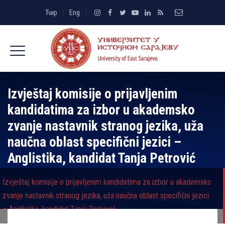
Ћир
Eng
Izvještaj komisije o prijavlјenim
kandidatima za izbor u akademsko
zvanje nastavnik stranog jezika, uža
naučna oblast specifični jezici –
Anglistika, kandidat Tanja Petrović
Izvještaj komisije o prijavlјenim kandidatima za izbor u akademsko
zvanje nastavnik stranog jezika, uža naučna oblast specifični jezici
– Anglistika, kandidat Tanja Petrović