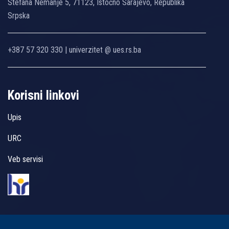
Stefana Nemanje 5, 71123, Istočno Sarajevo, Republika
Srpska
+387 57 320 330 | univerzitet @ ues.rs.ba
Korisni linkovi
Upis
URC
Veb servisi