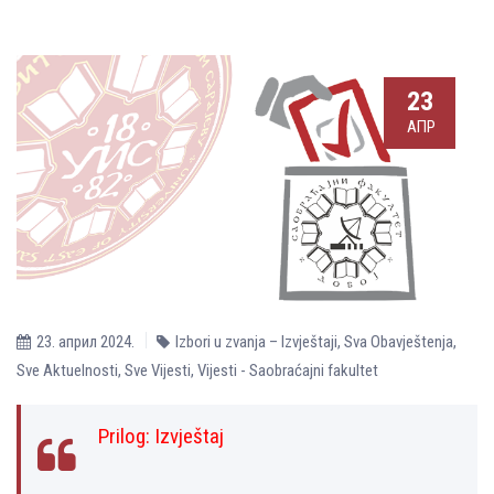
23
АПР
23. април 2024.
Izbori u zvanja – Izvještaji
,
Sva Obavještenja
,
Sve Aktuelnosti
,
Sve Vijesti
,
Vijesti - Saobraćajni fakultet
Prilog:
Izvještaj