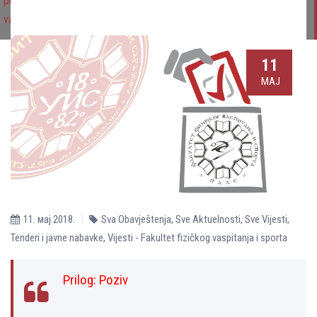
promocije diplomiranih studenata“ za potrebe Fakulteta fizičkog
vaspitanja i sporta Pale
11
МАЈ
11. мај 2018.
Sva Obavještenja
,
Sve Aktuelnosti
,
Sve Vijesti
,
Tenderi i javne nabavke
,
Vijesti - Fakultet fizičkog vaspitanja i sporta
Prilog:
Poziv