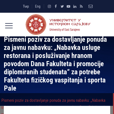
Ћир
Eng
Pismeni poziv za dostavlјanje ponuda
za javnu nabavku: „Nabavka usluge
restorana i posluživanje hranom
povodom Dana Fakulteta i promocije
diplomiranih studenata“ za potrebe
Fakulteta fizičkog vaspitanja i sporta
Pale
Pismeni poziv za dostavlјanje ponuda za javnu nabavku: „Nabavka
usluge restorana i posluživanje hranom povodom Dana Fakulteta i