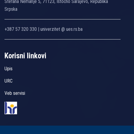
Stefana Nemanje 5, 71123, Istočno Sarajevo, Republika
Srpska
+387 57 320 330 | univerzitet @ ues.rs.ba
Korisni linkovi
Upis
URC
Veb servisi