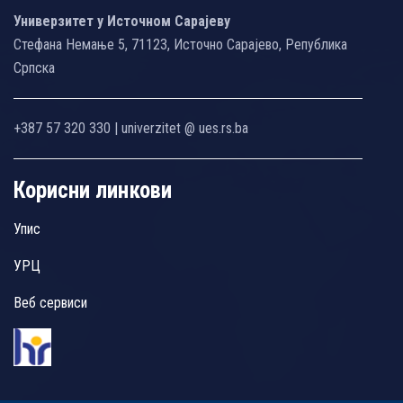
Универзитет у Источном Сарајеву
Стефана Немање 5, 71123, Источно Сарајево, Република
Српска
+387 57 320 330 | univerzitet @ ues.rs.ba
Корисни линкови
Упис
УРЦ
Веб сервиси