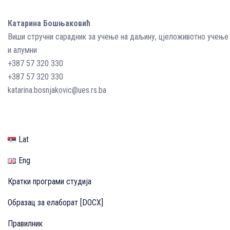
Катарина Бошњаковић
Виши стручни сарадник за учење на даљину, цјеложивотно учење
и алумни
+387 57 320 330
+387 57 320 330
katarina.bosnjakovic@ues.rs.ba
Lat
Eng
Кратки програми студија
Образац за елаборат [DOCX]
Правилник