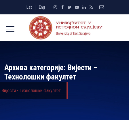
Lat
Eng
Архива категорије:
Вијести –
Технолошки факултет
Вијести - Технолошки факултет