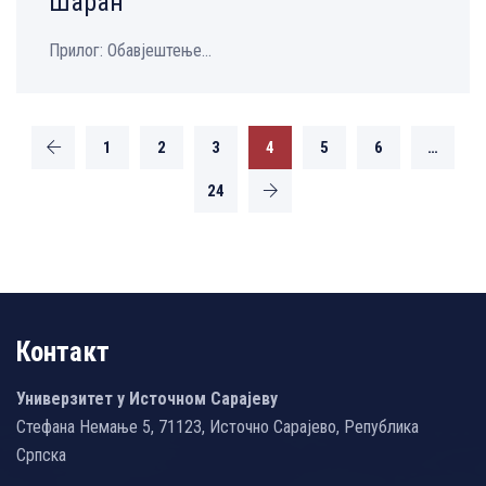
Шаран
Прилог: Обавјештење...
1
2
3
4
5
6
…
24
Контакт
Универзитет у Источном Сарајеву
Стефана Немање 5, 71123, Источно Сарајево, Република
Српска