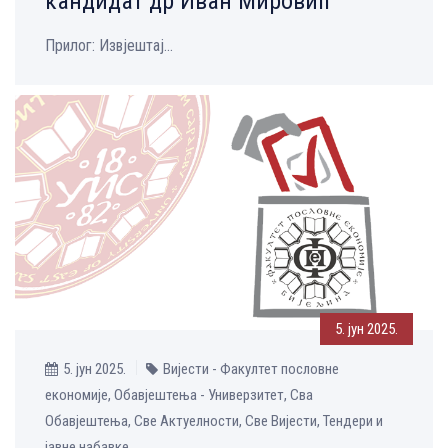
кандидат др Иван Мировић
Прилог: Извјештај...
5. јун 2025.
5. јун 2025.
Вијести - Факултет пословне
економије, Обавјештења - Универзитет, Сва
Обавјештења, Све Aктуелности, Све Вијести, Тендери и
јавне набавке