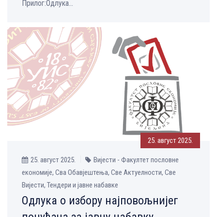
Прилог:Одлука...
25. август 2025.
25. август 2025.
Вијести - Факултет пословне
економије, Сва Обавјештења, Све Aктуелности, Све
Вијести, Тендери и јавне набавке
Одлука о избору најповољнијег
понуђача за јавну набавку