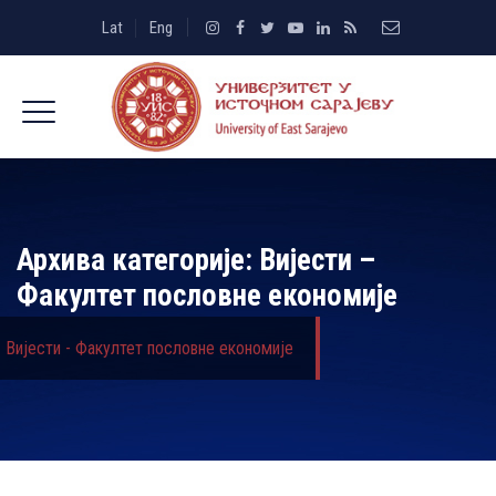
Lat
Eng
Архива категорије:
Вијести –
Факултет пословне економије
Вијести - Факултет пословне економије