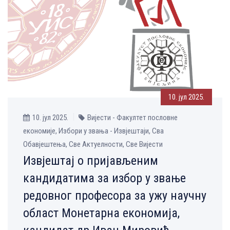
10. јул 2025.
10. јул 2025.
Вијести - Факултет пословне
економије, Избори у звања - Извјештаји, Сва
Обавјештења, Све Aктуелности, Све Вијести
Извјештај о пријављеним
кандидатима за избор у звање
редовног професора за ужу научну
област Монетарна економија,