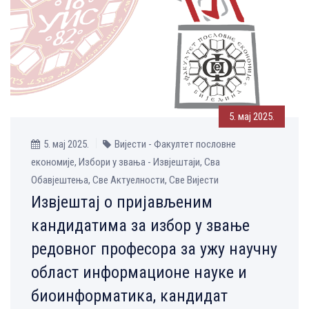
5. мај 2025.
5. мај 2025.
Вијести - Факултет пословне
економије, Избори у звања - Извјештаји, Сва
Обавјештења, Све Aктуелности, Све Вијести
Извјештај о пријављеним
кандидатима за избор у звање
редовног професора за ужу научну
област информационе науке и
биоинформатика, кандидат