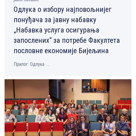
Одлукa о избору најповољнијег
понуђача за јавну набавку
„Набавка услуга осигурања
запослених“ за потребе Факултета
пословне економије Бијељина
Прилог: Одлука ...