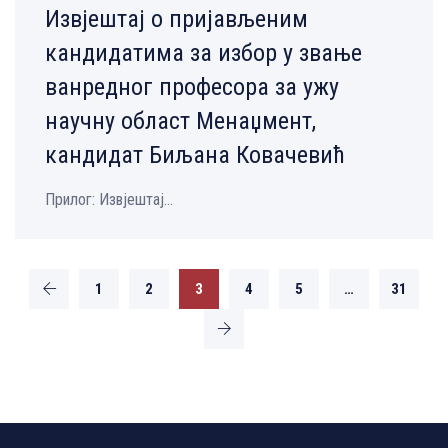
Извјештај о пријављеним
кандидатима за избор у звање
ванредног професора за ужу
научну област Менаџмент,
кандидат Биљана Ковачевић
Прилог: Извјештај...
1
2
3
4
5
…
31