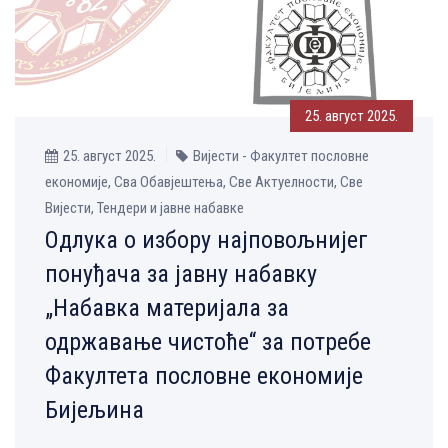
25. август 2025.
25. август 2025.
Вијести - Факултет пословне
економије, Сва Обавјештења, Све Aктуелности, Све
Вијести, Тендери и јавне набавке
Одлука о избору најповољнијег
понуђача за јавну набавку
„Набавка материјала за
одржавање чистоће“ за потребе
Факултета пословне економије
Бијељина