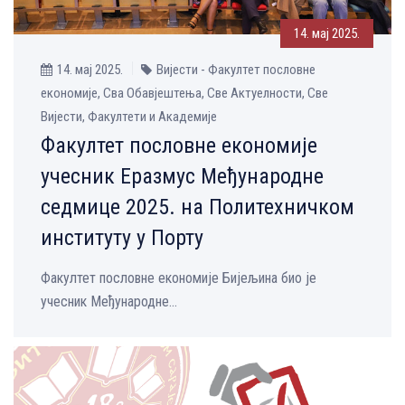
14. мај 2025.
14. мај 2025.
Вијести - Факултет пословне
економије, Сва Обавјештења, Све Aктуелности, Све
Вијести, Факултети и Академије
Факултет пословне економије
учесник Еразмус Међународне
седмице 2025. на Политехничком
институту у Порту
Факултет пословне економије Бијељина био је
учесник Међународне...