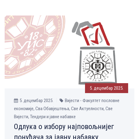
5. децембар 2025.
5. децембар 2025.
Вијести - Факултет пословне
економије, Сва Обавјештења, Све Aктуелности, Све
Вијести, Тендери и јавне набавке
Одлука о избору најповољнијег
понуђача за јавну набавку