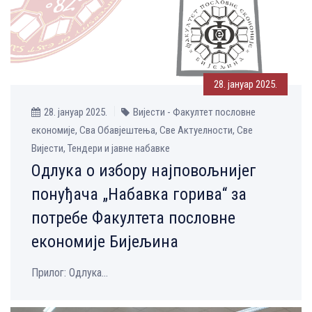
28. јануар 2025.
28. јануар 2025.
Вијести - Факултет пословне
економије, Сва Обавјештења, Све Aктуелности, Све
Вијести, Тендери и јавне набавке
Одлука о избору најповољнијег
понуђача „Набавка горива“ за
потребе Факултета пословне
економије Бијељина
Прилог: Одлука...