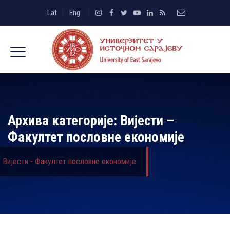
Lat
Eng
Архива категорије:
Вијести –
Факултет пословне економије
Вијести - Факултет пословне економије