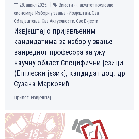
28. април 2025.
Вијести - Факултет пословне
економије, Избори у звања - Извјештаји, Сва
Обавјештења, Све Aктуелности, Све Вијести
Извјештај о пријављеним
кандидатима за избор у звање
ванредног професора за ужу
научну област Специфични језици
(Енглески језик), кандидат доц. др
Сузана Марковић
Прилог: Извјештај...