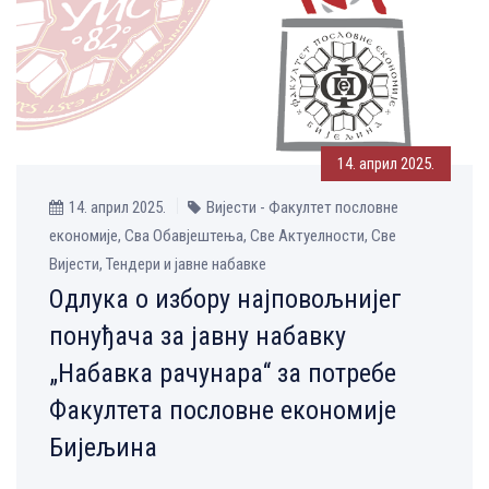
14. април 2025.
14. април 2025.
Вијести - Факултет пословне
економије, Сва Обавјештења, Све Aктуелности, Све
Вијести, Тендери и јавне набавке
Одлука о избору најповољнијег
понуђача за јавну набавку
„Набавка рачунара“ за потребе
Факултета пословне економије
Бијељина