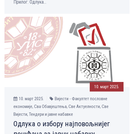
Прилог: Одлука...
10. март 2025.
10. март 2025.
Вијести - Факултет пословне
економије, Сва Обавјештења, Све Aктуелности, Све
Вијести, Тендери и јавне набавке
Одлука о избору најповољнијег
понуђача за јавну набавку