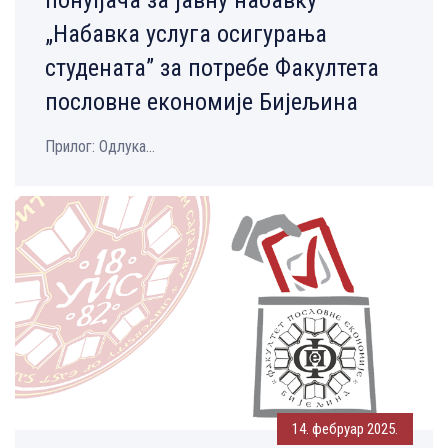
„Набавка услуга осигурања
студената” за потребе Факултета
пословне економије Бијељина
Прилог: Одлука...
14. фебруар 2025.