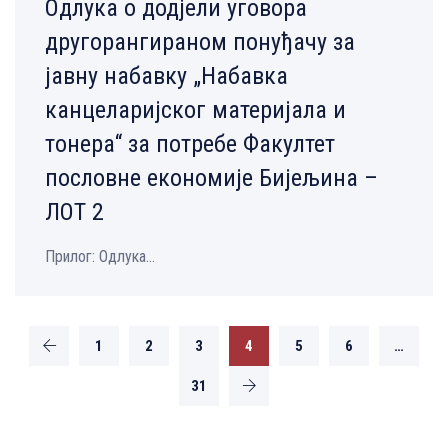
Одлука о додјели уговора
другорангираном понуђачу за
јавну набавку „Набавка
канцеларијског материјала и
тонера“ за потребе Факултет
пословне економије Бијељина –
ЛОТ 2
Прилог: Одлука...
1
2
3
4
5
6
…
31