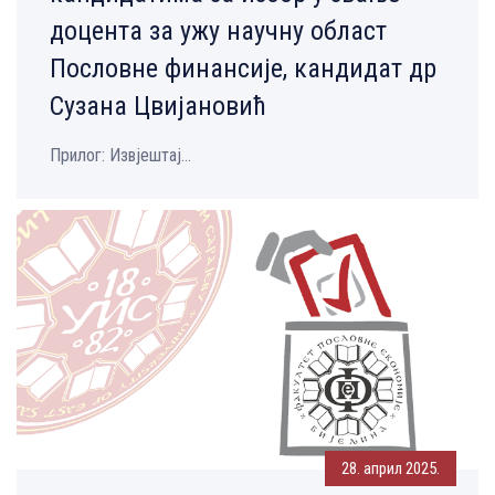
доцента за ужу научну област
Пословне финансије, кандидат др
Сузана Цвијановић
Прилог: Извјештај...
28. април 2025.