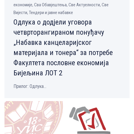
економије, Сва Обавјештења, Све Aктуелности, Све
Вијести, Тендери и јавне набавке
Одлука о додјели уговора
четврторангираном понуђачу
„Набавка канцеларијског
материјала и тонера“ за потребе
Факултета пословне економија
Бијељина ЛОТ 2
Прилог: Одлука...