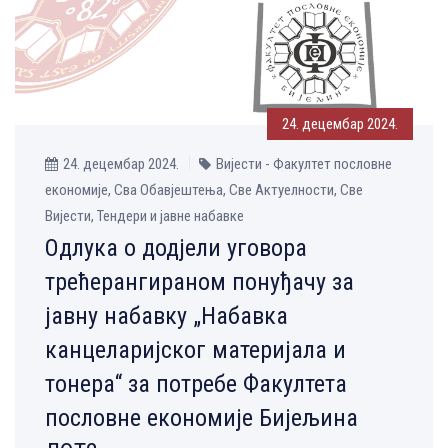
24. децембар 2024.
24. децембар 2024.
Вијести - Факултет пословне
економије, Сва Обавјештења, Све Aктуелности, Све
Вијести, Тендери и јавне набавке
Одлука о дод‌јели уговора
трећерангираном понуђачу за
јавну набавку „Набавка
канцеларијског материјала и
тонера“ за потребе Факултета
пословне економије Бијељина