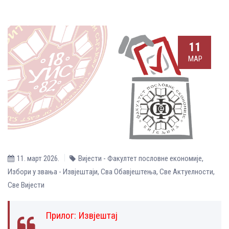
11
МАР
11. март 2026.
Вијести - Факултет пословне економије
,
Избори у звања - Извјештаји
,
Сва Обавјештења
,
Све Aктуелности
,
Све Вијести
Прилог:
Извјештај