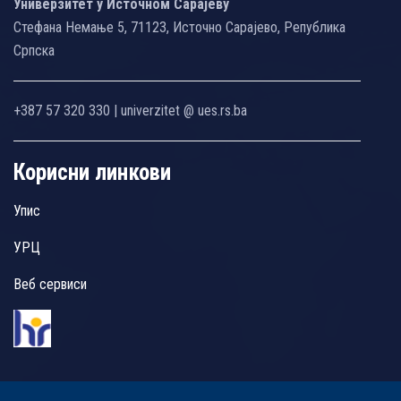
Универзитет у Источном Сарајеву
Стефана Немање 5, 71123, Источно Сарајево, Република
Српска
+387 57 320 330 | univerzitet @ ues.rs.ba
Корисни линкови
Упис
УРЦ
Веб сервиси