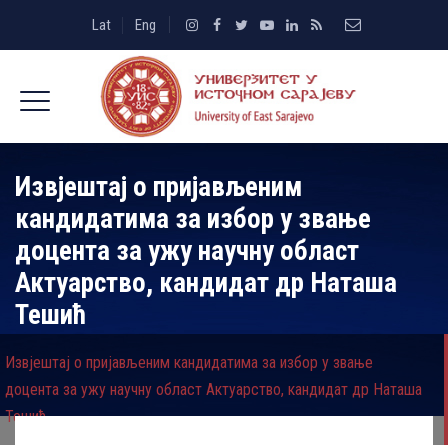
Lat
Eng
Извјештај о пријављеним
кандидатима за избор у звање
доцента за ужу научну област
Актуарство, кандидат др Наташа
Тешић
Извјештај о пријављеним кандидатима за избор у звање
доцента за ужу научну област Актуарство, кандидат др Наташа
Тешић