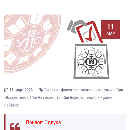
11
МАР
11. март 2026.
Вијести - Факултет пословне економије
,
Сва
Обавјештења
,
Све Aктуелности
,
Све Вијести
,
Тендери и јавне
набавке
Прилог:
Одлука