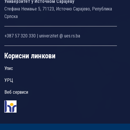
Универзитет у Источном Сарајеву
Стефана Немање 5, 71123, Источно Сарајево, Република
Српска
+387 57 320 330 | univerzitet @ ues.rs.ba
Корисни линкови
Упис
УРЦ
Веб сервиси