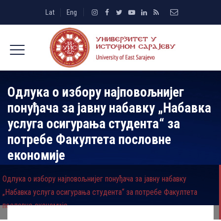
Lat
Eng
Одлука о избору најповољнијег
понуђача за јавну набавку „Набавка
услуга осигурања студента“ за
потребе Факултета пословне
економије
Одлука о избору најповољнијег понуђача за јавну набавку
„Набавка услуга осигурања студента“ за потребе Факултета
пословне економије