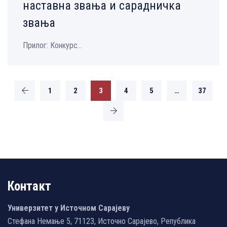
наставна звања и сарадничка
звања
Прилог: Конкурс...
1
2
3
4
5
…
37
Контакт
Универзитет у Источном Сарајеву
Стефана Немање 5, 71123, Источно Сарајево, Република