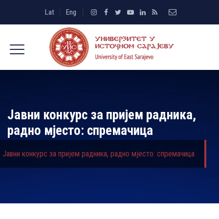
Lat
Eng
Јавни конкурс за пријем радника,
радно мјесто: спремачица
Јавни конкурс за пријем радника, радно мјесто: спремачица