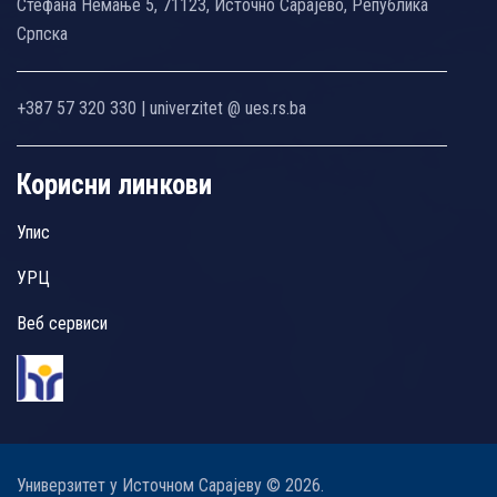
Стефана Немање 5, 71123, Источно Сарајево, Република
Српска
+387 57 320 330 | univerzitet @ ues.rs.ba
Корисни линкови
Упис
УРЦ
Веб сервиси
Универзитет у Источном Сарајеву © 2026.