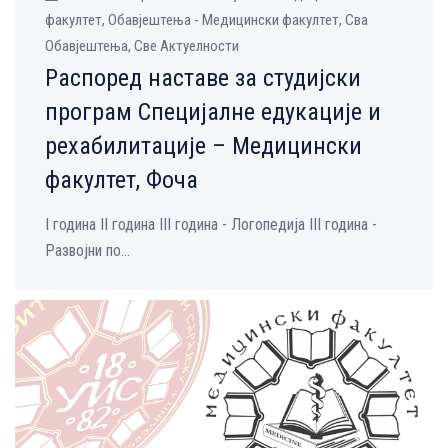
факултет, Обавјештења - Медицински факултет, Сва
Обавјештења, Све Aктуелности
Распоред наставе за студијски
програм Специјалне едукације и
рехабилитације – Медицински
факултет, Фоча
I година II година III година - Логопедија III година -
Развојни по...