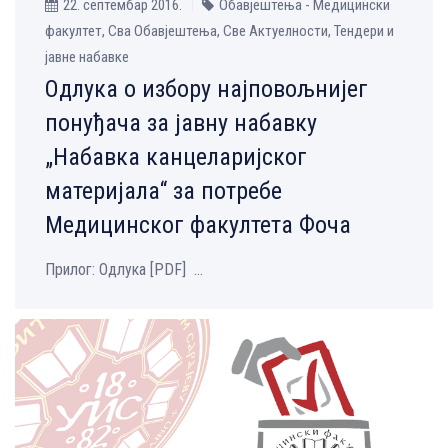
22. септембар 2016.
Обавјештења - Медицински
факултет, Сва Обавјештења, Све Aктуелности, Тендери и
јавне набавке
Одлука о избору најповољнијег
понуђача за јавну набавку
„Набавка канцеларијског
материјала“ за потребе
Медицинског факултета Фоча
Прилог: Одлука [PDF] ...