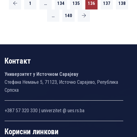
1
…
134
135
136
137
138
…
140
Контакт
Универзитет у Источном Сарајеву
Стефана Немање 5, 71123, Источно Сарајево, Република
Српска
+387 57 320 330 | univerzitet @ ues.rs.ba
Корисни линкови