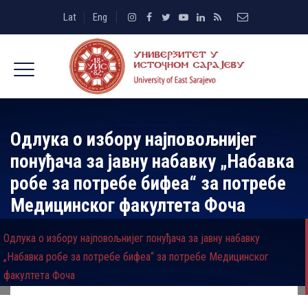
Lat
Eng
Одлука о избору најповољнијег
понуђача за јавну набавку „Набавка
робе за потребе бифеа“ за потребе
Медицинског факултета Фоча
Одлука о избору најповољнијег понуђача за јавну набавку
„Набавка робе за потребе бифеа“ за потребе Медицинског
факултета Фоча