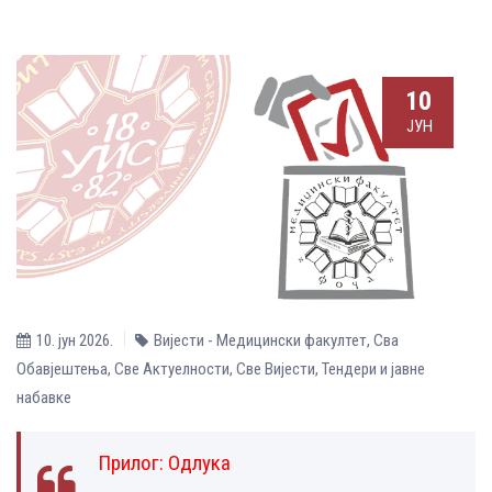
10
ЈУН
10. јун 2026.
Вијести - Медицински факултет
,
Сва
Обавјештења
,
Све Aктуелности
,
Све Вијести
,
Тендери и јавне
набавке
Прилог:
Одлука