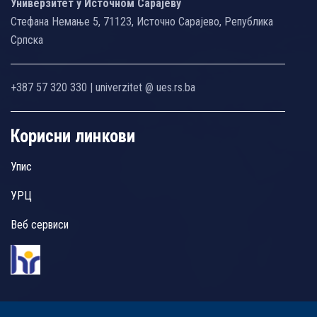
Универзитет у Источном Сарајеву
Стефана Немање 5, 71123, Источно Сарајево, Република
Српска
+387 57 320 330 | univerzitet @ ues.rs.ba
Корисни линкови
Упис
УРЦ
Веб сервиси