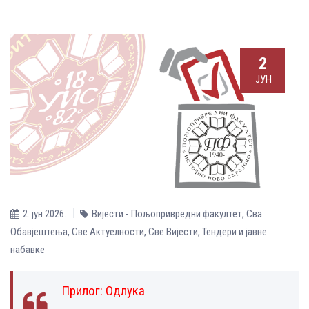
2
ЈУН
2. јун 2026.
Вијести - Пољопривредни факултет
,
Сва
Обавјештења
,
Све Aктуелности
,
Све Вијести
,
Тендери и јавне
набавке
Прилог:
Одлука