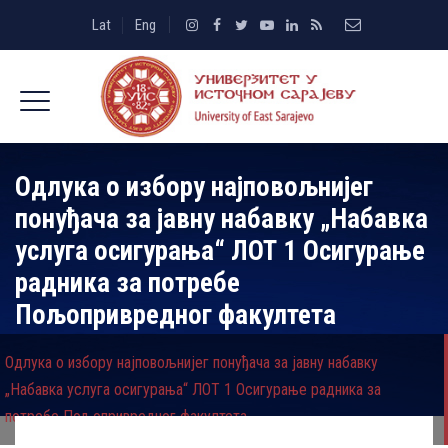
Lat
Eng
Одлука о избору најповољнијег
понуђача за јавну набавку „Набавка
услуга осигурања“ ЛОТ 1 Осигурање
радника за потребе
Пољопривредног факултета
Одлука о избору најповољнијег понуђача за јавну набавку
„Набавка услуга осигурања“ ЛОТ 1 Осигурање радника за
потребе Пољопривредног факултета