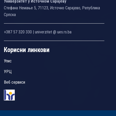
Универзитет у Источном Сарајеву
Стефана Немање 5, 71123, Источно Сарајево, Република
Српска
+387 57 320 330 | univerzitet @ ues.rs.ba
Корисни линкови
Упис
УРЦ
Веб сервиси