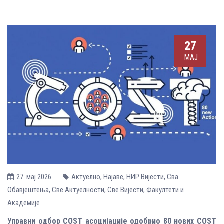
27
МАЈ
27. мај 2026.
Актуелно
,
Најаве
,
НИР Вијести
,
Сва
Обавјештења
,
Све Aктуелности
,
Све Вијести
,
Факултети и
Академије
Управни одбор COST асоцијације одобрио 80 нових COST