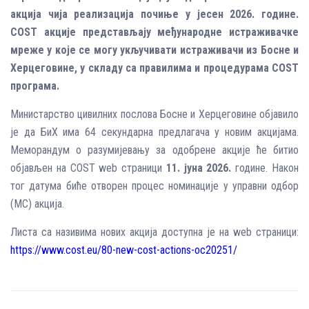
акција чија реализација почиње у јесен 2026. године.
COST акције представљају међународне истраживачке
мреже у које се могу укључивати истраживачи из Босне и
Херцеговине, у складу са правилима и процедурама COST
програма.
Министарство цивилних послова Босне и Херцеговине објавило
је да БиХ има 64 секундарна предлагача у новим акцијама.
Меморандум о разумијевању за одобрене акције ће битиo
објављен на COST web страници
11. јуна 2026.
године. Након
тог датума биће отворен процес номинације у управни одбор
(MC) акција.
Листа са називима нових акција доступна је на web страници:
https://www.cost.eu/80-new-cost-actions-oc20251/