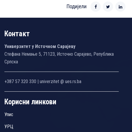
Подијели
Контакт
Универзитет у Источном Сарајеву
Стефана Немање 5, 71123, Источно Сарајево, Република
Српска
+387 57 320 330 | univerzitet @ ues.rs.ba
Корисни линкови
Упис
УРЦ