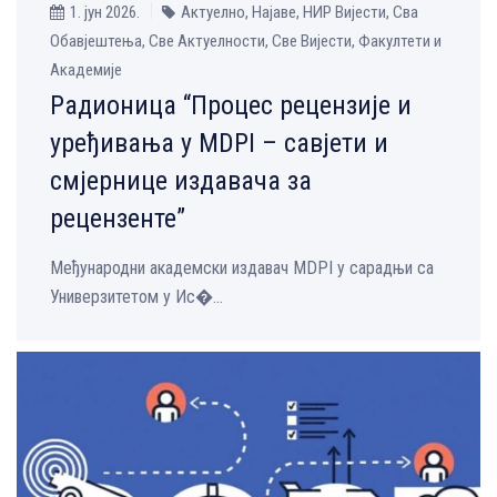
1. јун 2026.
Актуелно, Најаве, НИР Вијести, Сва
Обавјештења, Све Aктуелности, Све Вијести, Факултети и
Академије
Радионица “Процес рецензије и
уређивања у MDPI – савјети и
смјернице издавача за
рецензенте”
Међународни академски издавач MDPI у сарадњи са
Универзитетом у Ис�...