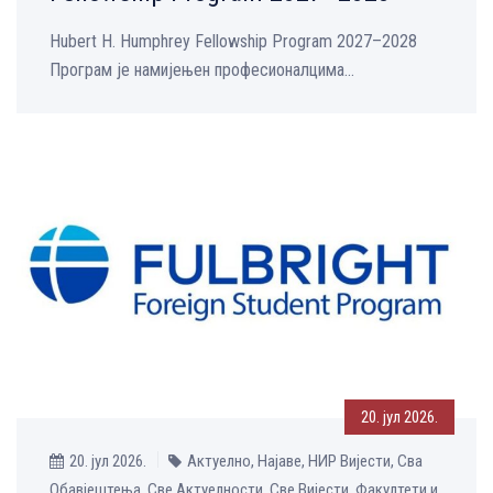
Hubert H. Humphrey Fellowship Program 2027–2028
Програм је намијењен професионалцима...
20. јул 2026.
20. јул 2026.
Актуелно, Најаве, НИР Вијести, Сва
Обавјештења, Све Aктуелности, Све Вијести, Факултети и