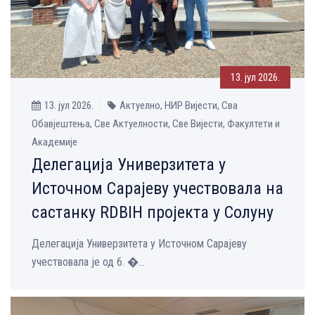
13. јул 2026.
13. јул 2026.
Актуелно, НИР Вијести, Сва
Обавјештења, Све Aктуелности, Све Вијести, Факултети и
Академије
Делегација Универзитета у
Источном Сарајеву учествовала на
састанку RDBIH пројекта у Солуну
Делегација Универзитета у Источном Сарајеву
учествовала је од 6. �...