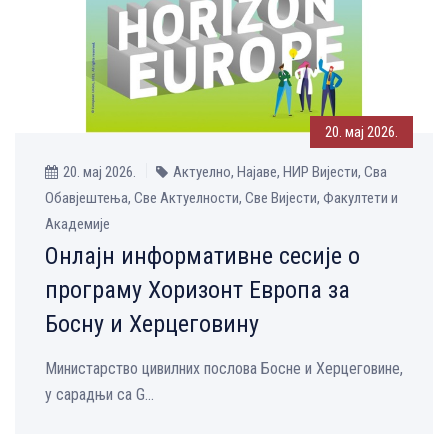
20. мај 2026.
20. мај 2026.
Актуелно, Најаве, НИР Вијести, Сва
Обавјештења, Све Aктуелности, Све Вијести, Факултети и
Академије
Онлајн информативне сесије о
програму Хоризонт Европа за
Босну и Херцеговину
Министарство цивилних послова Босне и Херцеговине,
у сарадњи са G...