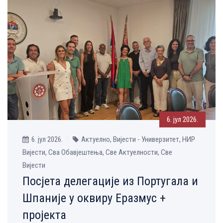
6. јул 2026.
6. јул 2026.
Актуелно, Вијести - Универзитет, НИР
Вијести, Сва Обавјештења, Све Aктуелности, Све
Вијести
Посјета делегације из Португала и
Шпаније у оквиру Еразмус +
пројекта