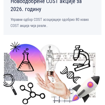
Новоодобрене COST акције за
2026. годину
Управни одбор COST асоцијације одобрио 80 нових
COST акција чија реали...