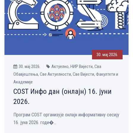
30. мај 2026.
30. мај 2026.
Актуелно, НИР Вијести, Сва
Обавјештења, Све Aктуелности, Све Вијести, Факултети и
Академије
COST Инфо дан (онлајн) 16. јуни
2026.
Програм COST организује онлајн информативну сесију
16. јуна 2026. годи�...