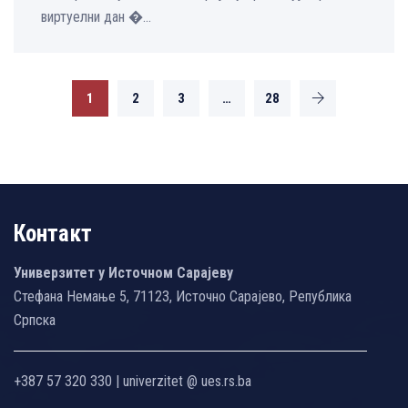
виртуелни дан �...
1
2
3
…
28
Контакт
Универзитет у Источном Сарајеву
Стефана Немање 5, 71123, Источно Сарајево, Република
Српска
+387 57 320 330 | univerzitet @ ues.rs.ba