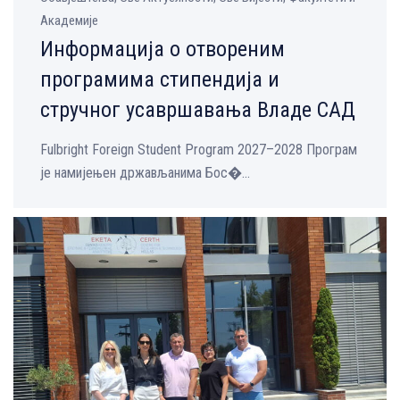
Академије
Информација о отвореним
програмима стипендија и
стручног усавршавања Владе САД
Fulbright Foreign Student Program 2027–2028 Програм
је намијењен држављанима Бос�...