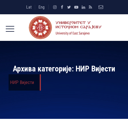
Lat
Eng
Архива категорије:
НИР Вијести
НИР Вијести