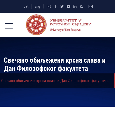
Lat
Eng
Свечано обиљежени крсна слава и
Дан Филозофског факултета
Свечано обиљежени крсна слава и Дан Филозофског факултета