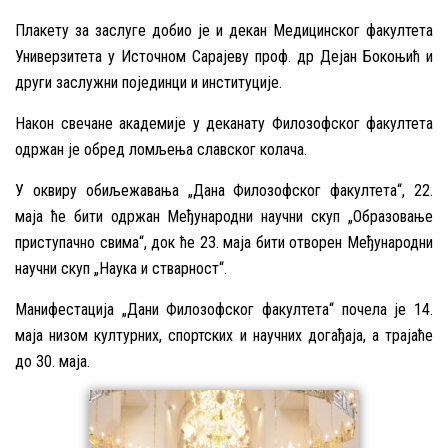
Плакету за заслуге добио је и декан Медицинског факултета
Универзитета у Источном Сарајеву проф. др Дејан Бокоњић и
други заслужни појединци и институције.
Након свечане академије у деканату Филозофског факултета
одржан је обред ломљења славског колача.
У оквиру обиљежавања „Дана Филозофског факултета“, 22.
маја ће бити одржан Међународни научни скуп „Образовање
приступачно свима“, док ће 23. маја бити отворен Међународни
научни скуп „Наука и стварност“.
Манифестација „Дани Филозофског факултета“ почела је 14.
маја низом културних, спортских и научних догађаја, а трајаће
до 30. маја.