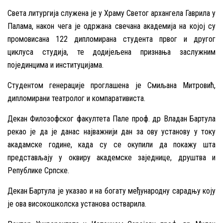
Света литургија служена је у Храму Светог архангела Гаврила у
Палама, након чега је одржана свечана академија на којој су
промовисана 122 дипломирана студента првог и другог
циклуса студија, те додијељена признања заслужним
појединцима и институцијама.
Студентом генерације проглашена је Смиљана Митровић,
дипломирани театролог и компаративистa.
Декан Филозофског факултета Пале проф. др Владан Бартула
рекао је да је данас најважнији дан за ову установу у току
акадамске године, када су се окупили да покажу шта
представљају у оквиру академске заједнице, друштва и
Републике Српске.
Декан Бартула је указао и на богату међународну сарадњу коју
је ова високошколска установа остварила.