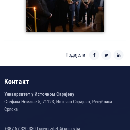
Подијели
Контакт
Универзитет у Источном Сарајеву
Стефана Немање 5, 71123, Источно Сарајево, Република
Српска
+387 57 320 330 | univerzitet @ ues.rs.ba