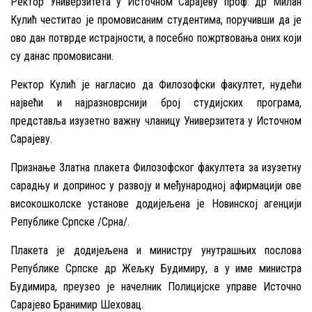
Ректор Универзитета у Источном Сарајеву проф. др Милан
Кулић честитао је промовисаним студентима, поручивши да је
ово дан потврде истрајности, а посебно пожртвовања оних који
су данас промовисани.
Ректор Кулић је нагласио да Филозофски факултет, нудећи
највећи и најразноврснији број студијских програма,
представља изузетно важну чланицу Универзитета у Источном
Сарајеву.
Признање Златна плакета Филозофског факултета за изузетну
сарадњу и допринос у развоју и међународној афирмацији ове
високошколске установе додијељена је Новинској агенцији
Републике Српске /Срна/.
Плакета је додијељена и министру унутрашњих послова
Републике Српске др Жељку Будимиру, а у име министра
Будимира, преузео је начелник Полицијске управе Источно
Сарајево Бранимир Шеховац.