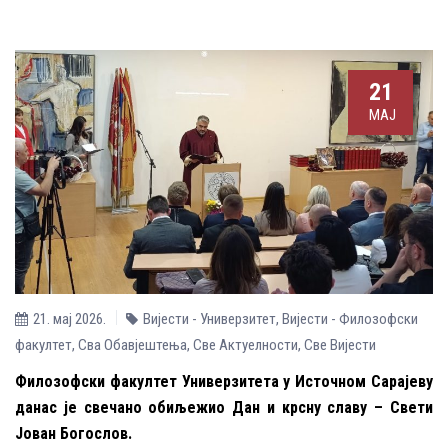
21
МАЈ
21. мај 2026.
Вијести - Универзитет
,
Вијести - Филозофски
факултет
,
Сва Обавјештења
,
Све Aктуелности
,
Све Вијести
Филозофски факултет Универзитета у Источном Сарајеву
данас је свечано обиљежио Дан и крсну славу – Свети
Јован Богослов.