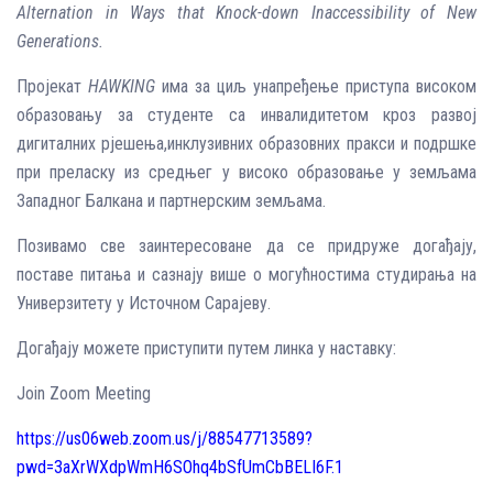
Alternation in Ways that Knock-down Inaccessibility of New
Generations.
Пројекат
HAWKING
има за циљ унапређење приступа високом
образовању за студенте са инвалидитетом кроз развој
дигиталних рјешења,инклузивних образовних пракси и подршке
при преласку из средњег у високо образовање у земљама
Западног Балкана и партнерским земљама.
Позивамо све заинтересоване да се придруже догађају,
поставе питања и сазнају више о могућностима студирања на
Универзитету у Источном Сарајеву.
Догађају можете приступити путем линка у наставку:
Join Zoom Meeting
https://us06web.zoom.us/j/88547713589?
pwd=3aXrWXdpWmH6SOhq4bSfUmCbBELI6F.1