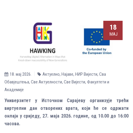
18
МАЈ
18. мај 2026.
Актуелно
,
Најаве
,
НИР Вијести
,
Сва
Обавјештења
,
Све Aктуелности
,
Све Вијести
,
Факултети и
Академије
Универзитет у Источном Сарајеву организује трећи
виртуелни дан отворених врата, који ће се одржати
онлајн у сриједу, 27. маја 2026. године, од 10.00 до 16:00
часова.