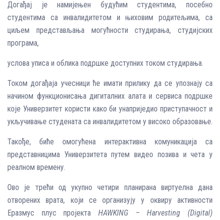
Догађај је намијењен будућим студентима, посебно
студентима са инвалидитетом и њиховим родитељима, са
циљем представљања могућности студирања, студијских
програма,
услова уписа и облика подршке доступних током студирања.
Током догађаја учесници ће имати прилику да се упознају са
начином функционисања дигиталних алата и сервиса подршке
које Универзитет користи како би унаприједио приступачност и
укључивање студената са инвалидитетом у високо образовање.
Такође, биће омогућена интерактивна комуникација са
представницима Универзитета путем видео позива и чета у
реалном времену.
Ово је трећи од укупно четири планирана виртуелна дана
отворених врата, који се организују у оквиру активности
Еразмус плус пројекта
HAWKING – Harvesting (Digital)