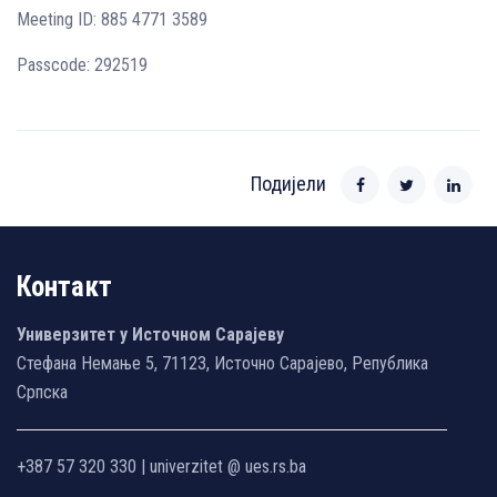
Meeting ID: 885 4771 3589
Passcode: 292519
Подијели
Контакт
Универзитет у Источном Сарајеву
Стефана Немање 5, 71123, Источно Сарајево, Република
Српска
+387 57 320 330 | univerzitet @ ues.rs.ba