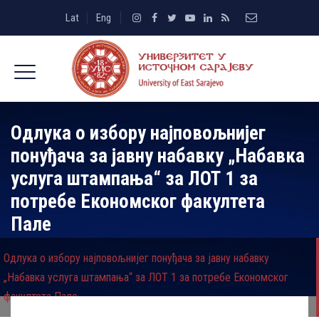
Lat
Eng
Одлука о избору најповољнијег
понуђача за јавну набавку „Набавка
услуга штампања“ за ЛОТ 1 за
потребе Економског факултета
Пале
Одлука о избору најповољнијег понуђача за јавну набавку
„Набавка услуга штампања“ за ЛОТ 1 за потребе Економског
факултета Пале