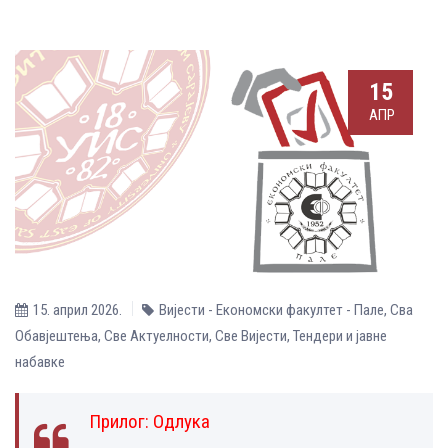
15
АПР
15. април 2026.
Вијести - Економски факултет - Пале
,
Сва
Обавјештења
,
Све Aктуелности
,
Све Вијести
,
Тендери и јавне
набавке
Прилог:
Одлука