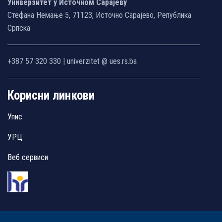
Универзитет у Источном Сарајеву
Стефана Немање 5, 71123, Источно Сарајево, Република
Српска
+387 57 320 330 | univerzitet @ ues.rs.ba
Корисни линкови
Упис
УРЦ
Веб сервиси