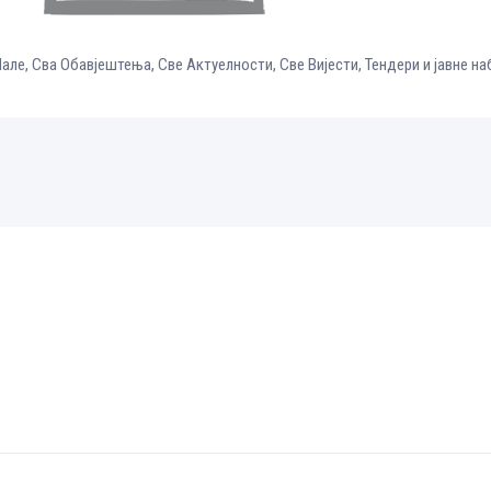
Пале
,
Сва Обавјештења
,
Све Aктуелности
,
Све Вијести
,
Тендери и јавне н