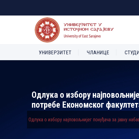
УНИВЕРЗИТЕТ
ЧЛАНИЦЕ
СТУД
Одлука о избору најповољније
потребе Економског факултет
Одлука о избору најповољнијег понуђача за јавну наб