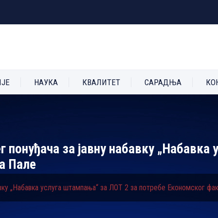
ИЈЕ
НАУКА
КВАЛИТЕТ
САРАДЊА
КО
г понуђача за јавну набавку „Набавка 
а Пале
авку „Набавка услуга штампања“ за ЛОТ 2 за потребе Економског фа