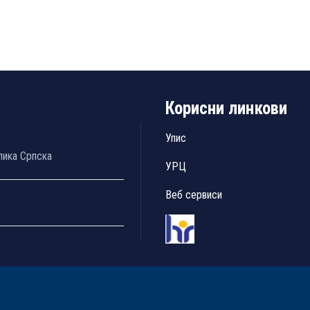
Корисни линкови
Упис
лика Српска
УРЦ
Веб сервиси