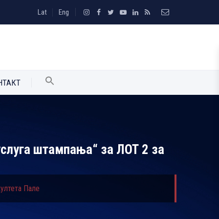
Lat
Eng
НТАКТ
услуга штампања“ за ЛОТ 2 за
култета Пале