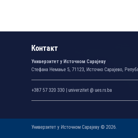
Контакт
Универзитет у Источном Сарајеву
Стефана Немање 5, 71123, Источно Сарајево, Репуб
+387 57 320 330 | univerzitet @ ues.rs.ba
Универзитет у Источном Сарајеву © 2026.