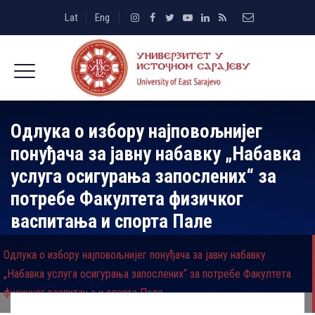
Lat
Eng
Одлука о избору најповољнијег
понуђача за јавну набавку „Набавка
услуга осигурања запослених“ за
потребе Факултета физичког
васпитања и спорта Пале
Одлука о избору најповољнијег понуђача за јавну набавку
„Набавка услуга осигурања запослених“ за потребе Факултета
физичког васпитања и спорта Пале