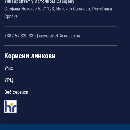
Универзитет у Источном Сарајеву
Стефана Немање 5, 71123, Источно Сарајево, Република
Српска
+387 57 320 330 | univerzitet @ ues.rs.ba
Корисни линкови
Упис
УРЦ
Веб сервиси