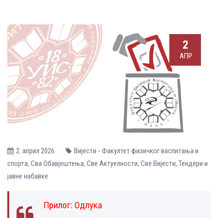
2
АПР
2. април 2026.
Вијести - Факултет физичког васпитања и
спорта
,
Сва Обавјештења
,
Све Aктуелности
,
Све Вијести
,
Тендери и
јавне набавке
Прилог:
Одлука