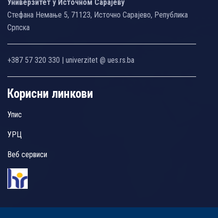
Универзитет у Источном Сарајеву
Стефана Немање 5, 71123, Источно Сарајево, Република
Српска
+387 57 320 330 | univerzitet @ ues.rs.ba
Корисни линкови
Упис
УРЦ
Веб сервиси