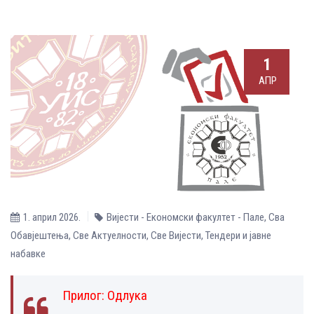
1
АПР
1. април 2026.
Вијести - Економски факултет - Пале
,
Сва
Обавјештења
,
Све Aктуелности
,
Све Вијести
,
Тендери и јавне
набавке
Прилог:
Одлука