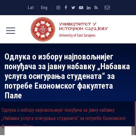
Lat
Eng
Одлука о избору најповољнијег
понуђача за јавну набавку „Набавка
услуга осигурања студената“ за
потребе Економског факултета
Пале
Одлука о избору најповољнијег понуђача за јавну набавку
„Набавка услуга осигурања студената“ за потребе Економског
факултета Пале