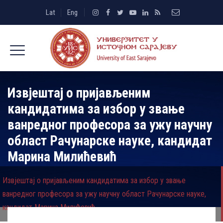
Lat
Eng
Извјештај о пријављеним
кандидатима за избор у звање
ванредног професора за ужу научну
област Рачунарске науке, кандидат
Марина Милићевић
Извјештај о пријављеним кандидатима за избор у звање
ванредног професора за ужу научну област Рачунарске науке,
кандидат Марина Милићевић