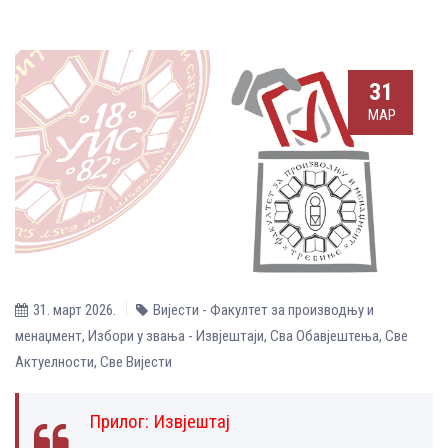
31
МАР
31. март 2026.
Вијести - Факултет за производњу и
менаџмент
,
Избори у звања - Извјештаји
,
Сва Обавјештења
,
Све
Aктуелности
,
Све Вијести
Прилог:
Извјештај