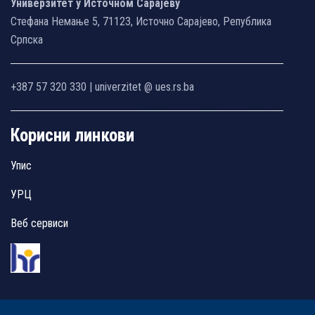
Универзитет у Источном Сарајеву
Стефана Немање 5, 71123, Источно Сарајево, Република
Српска
+387 57 320 330 | univerzitet @ ues.rs.ba
Корисни линкови
Упис
УРЦ
Веб сервиси