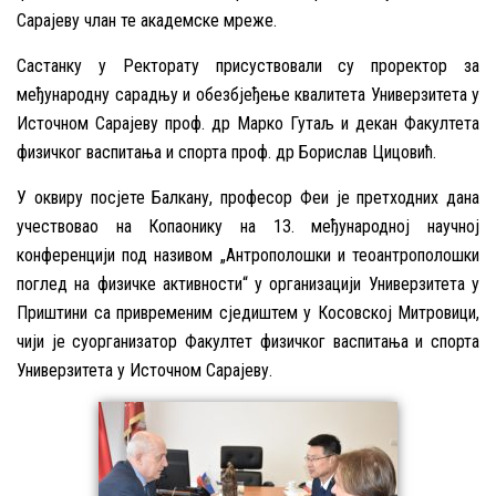
Сарајеву члан те академске мреже.
Састанку у Ректорату присуствовали су проректор за
међународну сарадњу и обезбјеђење квалитета Универзитета у
Источном Сарајеву проф. др Марко Гутаљ и декан Факултета
физичког васпитања и спорта проф. др Борислав Цицовић.
У оквиру посјете Балкану, професор Феи је претходних дана
учествовао на Копаонику на 13. међународној научној
конференцији под називом „Антрополошки и теоантрополошки
поглед на физичке активности“ у организацији Универзитета у
Приштини са привременим сједиштем у Косовској Митровици,
чији је суорганизатор Факултет физичког васпитања и спорта
Универзитета у Источном Сарајеву.