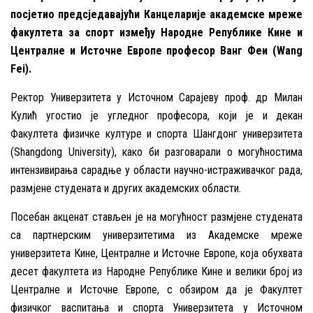
посјетио предсједавајући Канцеларије академске мреже
факултета за спорт између Народне Републике Кине и
Централне и Источне Европе професор Ванг Феи (Wang
Fei).
Ректор Универзитета у Источном Сарајеву проф. др Милан
Кулић угостио је угледног професора, који је и декан
Факултета физичке културе и спорта Шангдонг универзитета
(Shangdong University), како би разговарали о могућностима
интензивирања сарадње у области научно-истраживачког рада,
размјене студената и других академских области.
Посебан акценат стављен је на могућност размјене студената
са партнерским универзитетима из Академске мреже
универзитета Кине, Централне и Источне Европе, која обухвата
десет факултета из Народне Републике Кине и велики број из
Централне и Источне Европе, с обзиром да је Факултет
физичког васпитања и спорта Универзитета у Источном