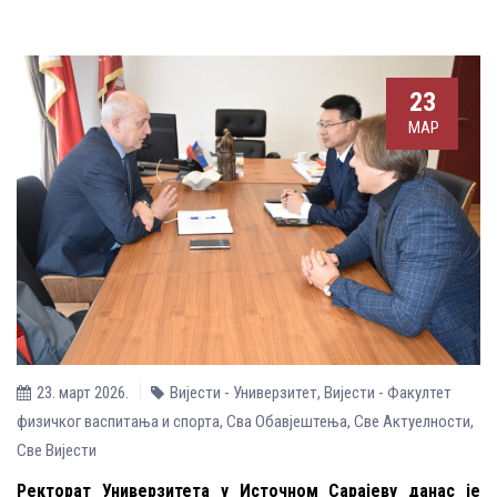
23
МАР
23. март 2026.
Вијести - Универзитет
,
Вијести - Факултет
физичког васпитања и спорта
,
Сва Обавјештења
,
Све Aктуелности
,
Све Вијести
Ректорат Универзитета у Источном Сарајеву данас је