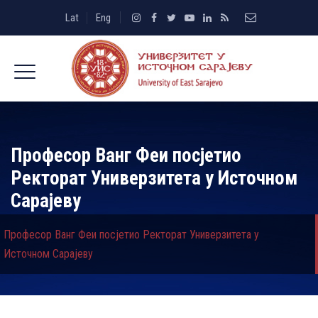
Lat
Eng
Професор Ванг Феи посјетио
Ректорат Универзитета у Источном
Сарајеву
Професор Ванг Феи посјетио Ректорат Универзитета у
Источном Сарајеву