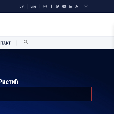
Lat
Eng
НТАКТ
Ристић