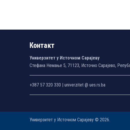
Контакт
Универзитет у Источном Сарајеву
Стефана Немање 5, 71123, Источно Сарајево, Репуб
+387 57 320 330 | univerzitet @ ues.rs.ba
Универзитет у Источном Сарајеву © 2026.