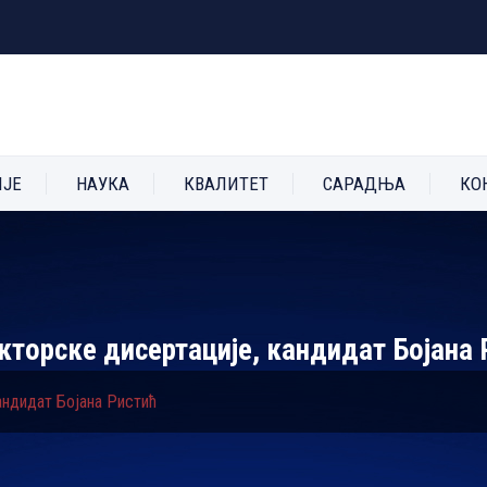
ИЈЕ
НАУКА
КВАЛИТЕТ
САРАДЊА
КО
окторске дисертације, кандидат Бојана 
андидат Бојана Ристић