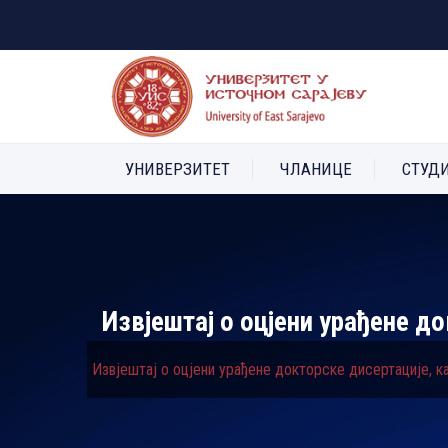
УНИВЕРЗИТЕТ
ЧЛАНИЦЕ
СТУД
Извјештај о оцјени урађене д
Извјештај о оцјени урађене докторске дисертације, к