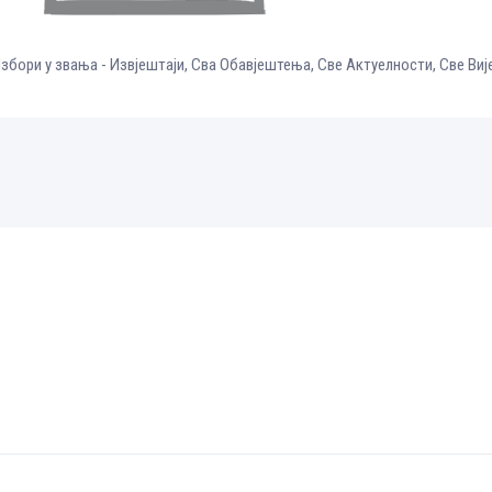
збори у звања - Извјештаји
,
Сва Обавјештења
,
Све Aктуелности
,
Све Виј