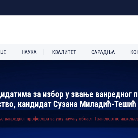
ИЈЕ
НАУКА
КВАЛИТЕТ
САРАДЊА
КО
дидатима за избор у звање ванредног п
ство, кандидат Сузана Миладић-Тешић
ање ванредног професора за ужу научну област Транспортно инжење