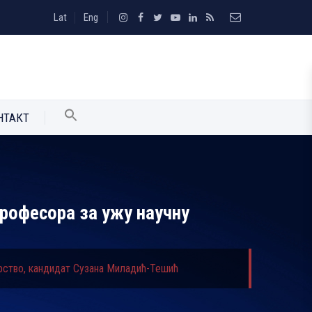
Lat
Eng
НТАКТ
рофесора за ужу научну
рство, кандидат Сузана Миладић-Тешић