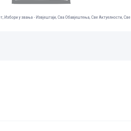
ет
,
Избори у звања - Извјештаји
,
Сва Обавјештења
,
Све Aктуелности
,
Све