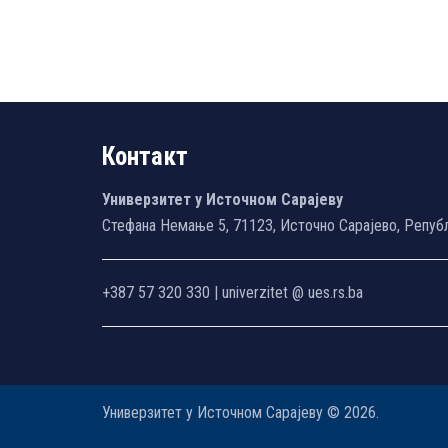
Контакт
Универзитет у Источном Сарајеву
Стефана Немање 5, 71123, Источно Сарајево, Репуб
+387 57 320 330 | univerzitet @ ues.rs.ba
Универзитет у Источном Сарајеву © 2026.