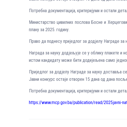
Потребна документација, критеријуми и остали дета
Министарство цивилних послова Босне и Херцеговин
плану за 2025. годину.
Право да поднесу приједлог за додјелу Награде за н
Награда за науку додјељује се у облику плакете и но
истом кандидату може бити додијељена само једно
Приједлог за додјелу Награде за науку доставља се
Јавни конкурс остаје отворен 15 дана од дана посљ
Потребна документација, критеријуми и остали дета
https://www.mcp.gov.ba/publication/read/2025javni-n