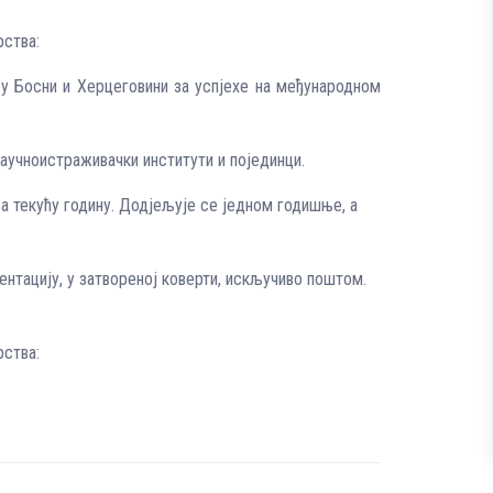
рства:
 у Босни и Херцеговини за успјехе на међународном
научноистраживачки институти и појединци.
за текућу годину. Додјељује се једном годишње, а
нтацију, у затвореној коверти, искључиво поштом.
рства: