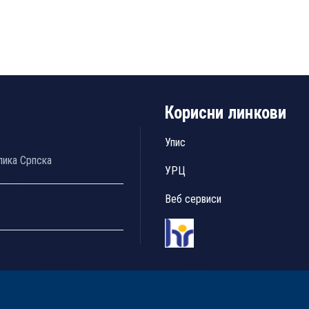
Корисни линкови
Упис
лика Српска
УРЦ
Веб сервиси