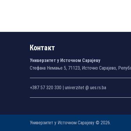
Контакт
Универзитет у Источном Сарајеву
Стефана Немање 5, 71123, Источно Сарајево, Репуб
+387 57 320 330 | univerzitet @ ues.rs.ba
Универзитет у Источном Сарајеву © 2026.