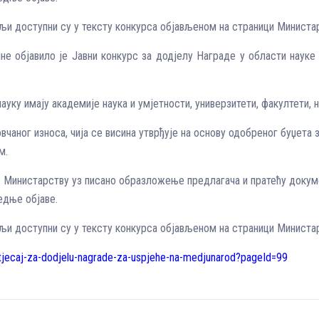
љи доступни су у тексту конкурса објављеном на страници Министа
е објавило је Јавни конкурс за додјелу Награде у области науке
ауку имају академије наука и умјетности, универзитети, факултети, 
вчаног износа, чија се висина утврђује на основу одобреног буџета 
м.
 Министарству уз писано образложење предлагача и пратећу докуме
едње објаве.
љи доступни су у тексту конкурса објављеном на страници Министа
atjecaj-za-dodjelu-nagrade-za-uspjehe-na-medjunarod?pageId=99