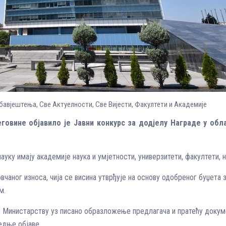
бавјештења
,
Све Aктуелности
,
Све Вијести
,
Факултети и Академије
овине објавило је Јавни конкурс за додјелу Награде у обла
ауку имају академије наука и умјетности, универзитети, факултети, 
вчаног износа, чија се висина утврђује на основу одобреног буџета 
м.
 Министарству уз писано образложење предлагача и пратећу докуме
едње објаве.