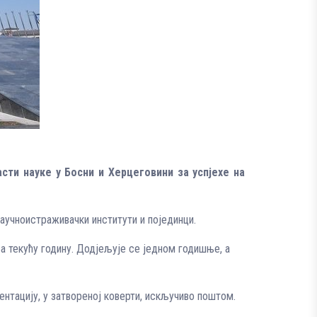
сти науке у Босни и Херцеговини за успјехе на
научноистраживачки институти и појединци.
за текућу годину. Додјељује се једном годишње, а
нтацију, у затвореној коверти, искључиво поштом.