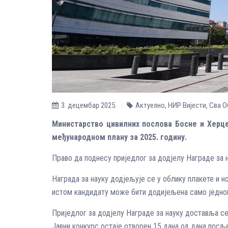
3. децембар 2025.
Актуелно
,
НИР Вијести
,
Сва О
Министарство цивилних послова Босне и Херцег
међународном плану за 2025. годину.
Право да поднесу приједлог за додјелу Награде за н
Награда за науку додјељује се у облику плакете и но
истом кандидату може бити додијељена само једно
Приједлог за додјелу Награде за науку доставља се
Јавни конкурс остаје отворен 15 дана од дана посљ