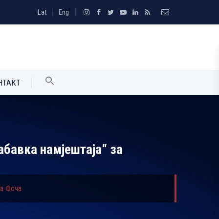
Lat
Eng
НТАКТ
абавка намјештаја“ за
та Фоча