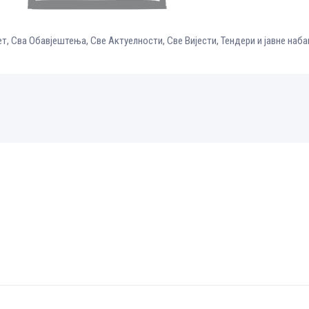
ет
,
Сва Обавјештења
,
Све Aктуелности
,
Све Вијести
,
Тендери и јавне наба