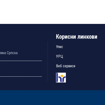
Корисни линкови
Упис
лика Српска
УРЦ
Веб сервиси