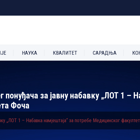
ИЈЕ
НАУКА
КВАЛИТЕТ
САРАДЊА
КО
г понуђача за јавну набавку „ЛОТ 1 – Н
ета Фоча
авку „ЛОТ 1 – Набавка намјештаја“ за потребе Медицинског факулте