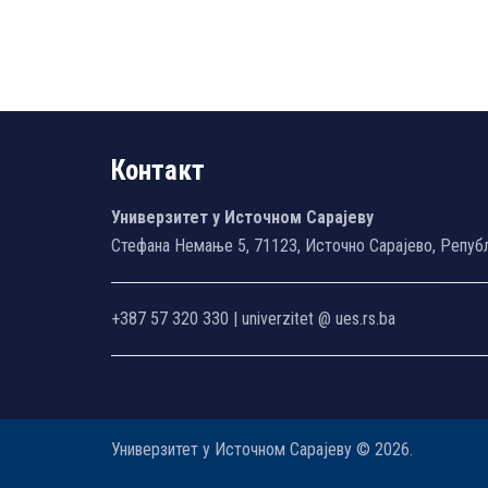
Контакт
Универзитет у Источном Сарајеву
Стефана Немање 5, 71123, Источно Сарајево, Репуб
+387 57 320 330 | univerzitet @ ues.rs.ba
Универзитет у Источном Сарајеву © 2026.