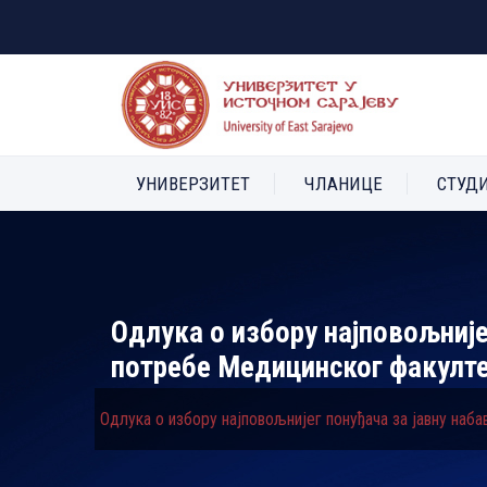
УНИВЕРЗИТЕТ
ЧЛАНИЦЕ
СТУД
Одлука о избору најповољније
потребе Медицинског факулт
Одлука о избору најповољнијег понуђача за јавну наб