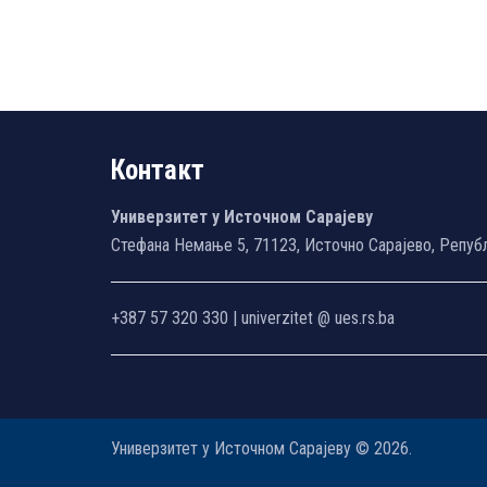
Контакт
Универзитет у Источном Сарајеву
Стефана Немање 5, 71123, Источно Сарајево, Репуб
+387 57 320 330 | univerzitet @ ues.rs.ba
Универзитет у Источном Сарајеву © 2026.