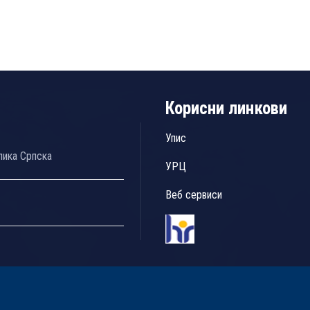
Корисни линкови
Упис
лика Српска
УРЦ
Веб сервиси