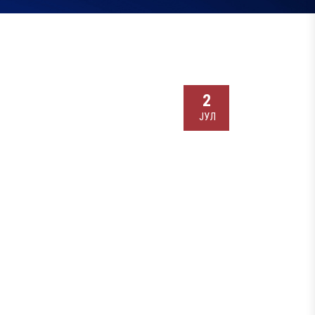
2
ЈУЛ