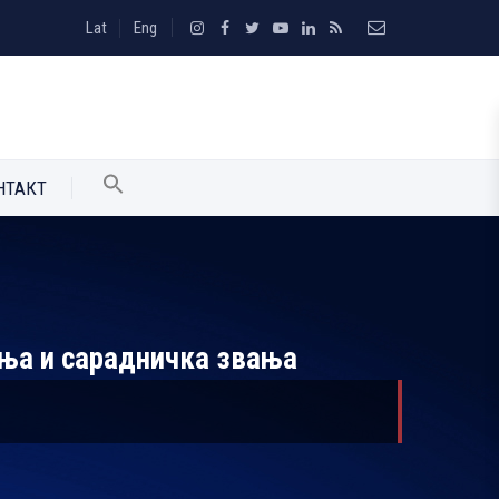
Lat
Eng
НТАКТ
ања и сарадничка звања