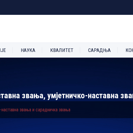
ИЈЕ
НАУКА
КВАЛИТЕТ
САРАДЊА
КО
ставна звања, умјетничко-наставна зв
о-наставна звања и сарадничка звања