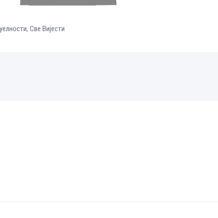
уелности
,
Све Вијести