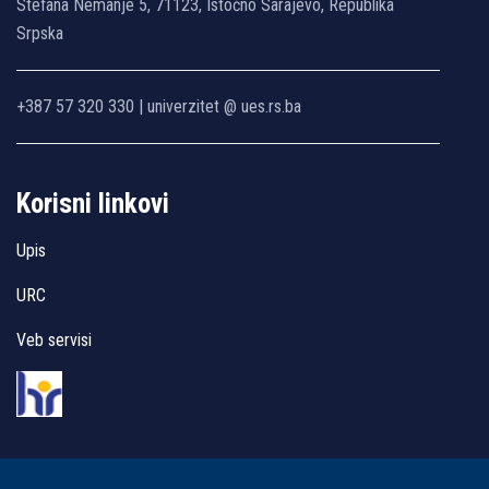
Stefana Nemanje 5, 71123, Istočno Sarajevo, Republika
Srpska
+387 57 320 330 | univerzitet @ ues.rs.ba
Korisni linkovi
Upis
URC
Veb servisi