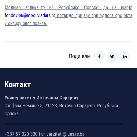
Молимо апликанте из Републике Српске да на имејл
fondovieu@meoi.vladars.rs
потврде пријаву приједлога пројекта
у оквиру овог позива.
Подијели
Контакт
Универзитет у Источном Сарајеву
Стефана Немање 5, 71123, Источно Сарајево, Република
Српска
+387 57 320 330 | univerzitet @ ues.rs.ba