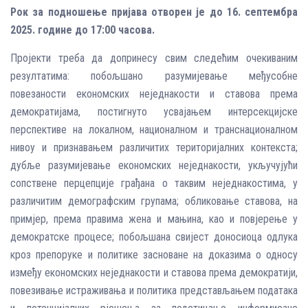
Рок за подношење пријава отворен је до 16. септембра
2025. године до 17:00 часова.
Пројекти треба да допринесу свим следећим очекиваним
резултатима: побољшано разумијевање међусобне
повезаности економских неједнакости и ставова према
демократијама, постигнуто усвајањем интерсекцијске
перспективе на локалном, националном и транснационалном
нивоу и признавањем различитих територијалних контекста;
дубље разумијевање економских неједнакости, укључујући
сопствене перцепције грађана о таквим неједнакостима, у
различитим демографским групама; обликовање ставова, на
примјер, према правима жена и мањина, као и повјерење у
демократске процесе; побољшана свијест доносиоца одлука
кроз препоруке и политике засноване на доказима о односу
између економских неједнакости и ставова према демократији,
повезивање истраживања и политика представљањем података