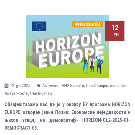
12
ЈУН
12. јун 2025.
Актуелно
,
НИР Вијести
,
Сва Обавјештења
,
Све
Aктуелности
,
Све Вијести
Обавјештавамо вас да је у оквиру ЕУ програма HORIZON
ЕUROPE отворен јавни Позив: Економске неједнакости и
њихов утицај на демократију- HORIZON-CL2-2025-01-
DEMOCRACY-08.