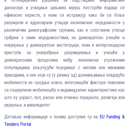
и потенцијалних рјешења за подстицање информисане
дискусије и усвајање циљаних мјера; постојећи подаци се
ефикасно користе, а нови се истражују како би се боље
разумјели и адресирали утицаји економских неједнакости у
различитим демографским групама, као и сопствени утисци
грађана о овим неједнакостима, на демократско учешће и
повјерење у демократске институције; нови и интерсекцијски
приступи за унапређење разумијевања и учешћа у
демократским процесима међу економски угроженим
популацијама, укључујући појединце с ниским или никаквим
приходима, и оне који су (у ризику од) доживљавања опадајуће
мобилности из средње класе, интегришући факторе повезане
са социјалном мобилношћу и индивидуалне карактеристике као
што су узраст, пол, расно или етничко поријекло, религија или
увјерење, и инвалидитет.
Детаљне информације о позиву доступне су на
EU Funding &
Tenders Portal