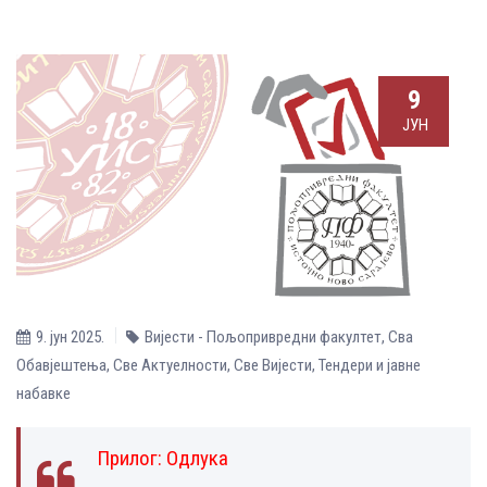
9
ЈУН
9. јун 2025.
Вијести - Пољопривредни факултет
,
Сва
Обавјештења
,
Све Aктуелности
,
Све Вијести
,
Тендери и јавне
набавке
Прилог:
Одлука