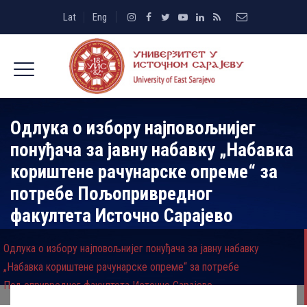
Lat
Eng
Одлука о избору најповољнијег
понуђача за јавну набавку „Набавка
кориштене рачунарске опреме“ за
потребе Пољопривредног
факултета Источно Сарајево
Одлука о избору најповољнијег понуђача за јавну набавку
„Набавка кориштене рачунарске опреме“ за потребе
Пољопривредног факултета Источно Сарајево