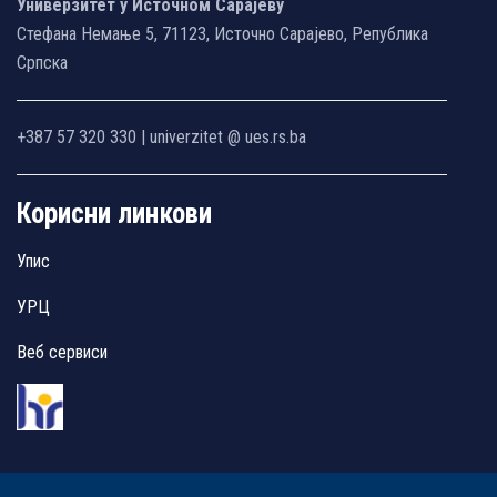
Универзитет у Источном Сарајеву
Стефана Немање 5, 71123, Источно Сарајево, Република
Српска
+387 57 320 330 | univerzitet @ ues.rs.ba
Корисни линкови
Упис
УРЦ
Веб сервиси