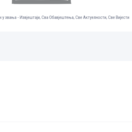
 у звања - Извјештаји
,
Сва Обавјештења
,
Све Aктуелности
,
Све Вијести