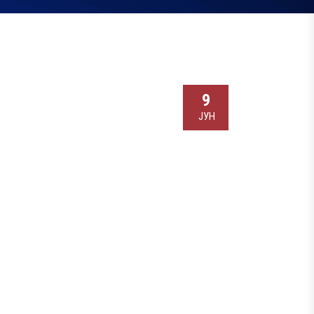
9
ЈУН