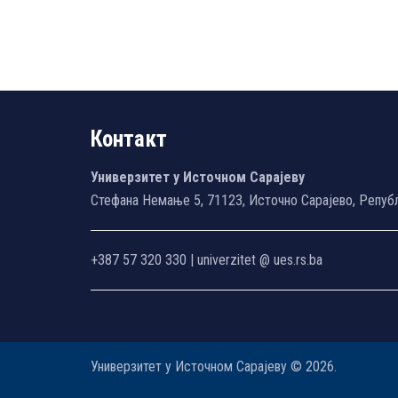
Контакт
Универзитет у Источном Сарајеву
Стефана Немање 5, 71123, Источно Сарајево, Репуб
+387 57 320 330 | univerzitet @ ues.rs.ba
Универзитет у Источном Сарајеву © 2026.