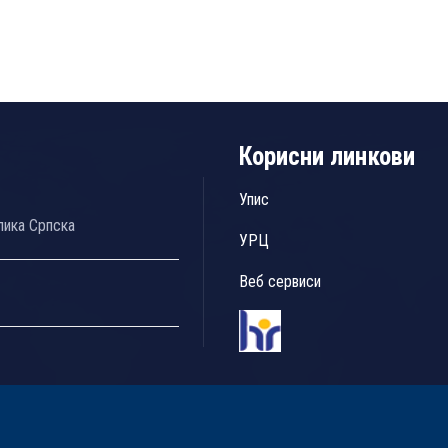
Корисни линкови
Упис
лика Српска
УРЦ
Веб сервиси