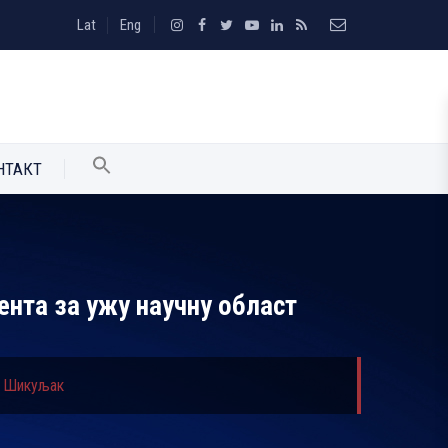
Lat
Eng
НТАКТ
ента за ужу научну област
а Шикуљак