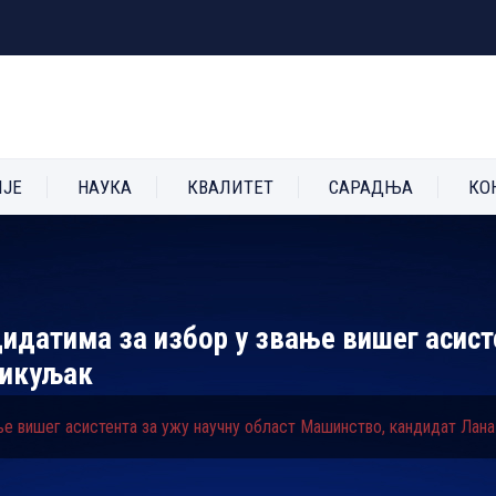
ИЈЕ
НАУКА
КВАЛИТЕТ
САРАДЊА
КО
идатима за избор у звање вишег асист
Шикуљак
ње вишег асистента за ужу научну област Машинство, кандидат Лан