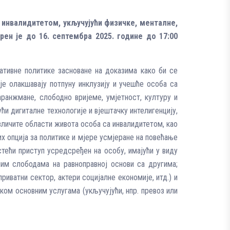
 инвалидитетом, укључујући физичке, менталне,
ен је до 16. септембра 2025. године до 17:00
ативне политике засноване на доказима како би се
је олакшавају потпуну инклузију и учешће особа са
ранжмане, слободно вријеме, умјетност, културу и
ћи дигиталне технологије и вјештачку интелигенцију,
азличите области живота особа са инвалидитетом, као
х опција за политике и мјере усмјеране на повећање
тећи приступ усредсређен на особу, имајући у виду
им слободама на равноправној основи са другима;
риватни сектор, актери социјалне економије, итд.) и
ком основним услугама (укључујући, нпр. превоз или