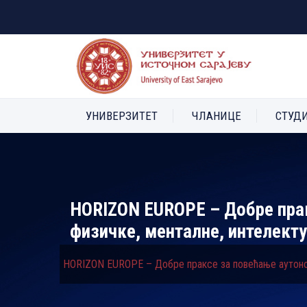
УНИВЕРЗИТЕТ
ЧЛАНИЦЕ
СТУД
HORIZON ЕUROPE – Добре прак
физичке, менталне, интелекту
HORIZON ЕUROPE – Добре праксе за повећање аутономи