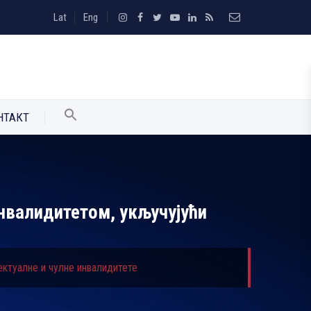
Lat
Eng
НТАКТ
нвалидитетом, укључујући
ктуалне и чулне инвалидитете