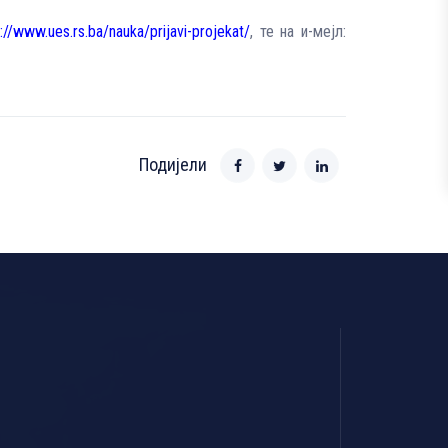
://www.ues.rs.ba/nauka/prijavi-projekat/
, те на и-мејл:
Подијели