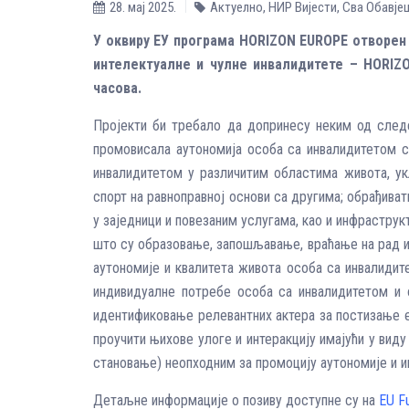
28. мај 2025.
Актуелно
,
НИР Вијести
,
Сва Обавје
У оквиру ЕУ програма HORIZON ЕUROPE отворен 
интелектуалне и чулне инвалидитете – HORIZO
часова.
Пројекти би требало да допринесу неким од следе
промовисала аутономија особа са инвалидитетом св
инвалидитетом у различитим областима живота, ук
спорт на равноправној основи са другима; обрађиват
у заједници и повезаним услугама, као и инфраструк
што су образовање, запошљавање, враћање на рад и 
аутономије и квалитета живота особа са инвалидит
индивидуалне потребе особа са инвалидитетом и 
идентификовање релевантних актера за постизање ефи
проучити њихове улоге и интеракцију имајући у вид
становање) неопходним за промоцију аутономије и ин
Детаљне информације о позиву доступне су на
EU F