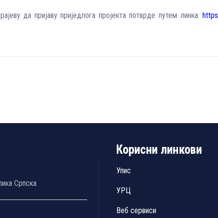
ајеву да пријаву приједлога пројекта потврде путем линка:
https
Корисни линкови
Упис
лика Српска
УРЦ
Веб сервиси