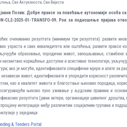
штења
,
Све Aктуелности
,
Све Вијести
јавни Позив: Добре праксе за повећање аутономије особа са
N-CL2-2025-01-TRANSFO-09. Рок за подношење пријава отвор
ћих очекиваних резултата (минимум три резултата): развити инов
их узраста и свих инвалидитета или оштећења; развити праксе ко
ључујући образовање, породични живот, запошљавање, стамбене а
и несметано коришћење доступне и асистивне технологије, укључују
тури; aко је могуће, идентификовати специфичне мјере и алате за р
независан живот; идентификовати и упоредити корисност различити
етом, као и квалитет живота и благостање њихових породица, корис
осигуравајући њихово пуно уживање у људским правима и основн
касних резултата (јавни актери, организације цивилног друштва, п
у процјену интеграције међу различитим социјалним групама и подрш
клузије у заједници.
unding & Tenders Portal