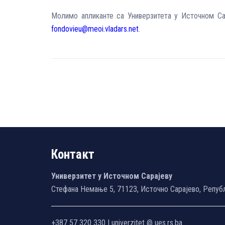
Молимо апликанте са Универзитета у Источном Сар
fondovieu@meoi.vladars.net
.
Контакт
Универзитет у Источном Сарајеву
Стефана Немање 5, 71123, Источно Сарајево, Репуб
+387 57 320 330 | univerzitet @ ues.rs.ba