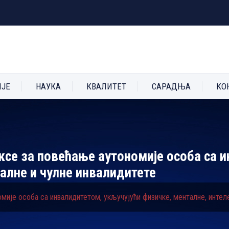
ИЈЕ
НАУКА
КВАЛИТЕТ
САРАДЊА
КО
се за повећање аутономије особа са и
алне и чулне инвалидитете
је особа са инвалидитетом, укључујући физичке, менталне, интеле