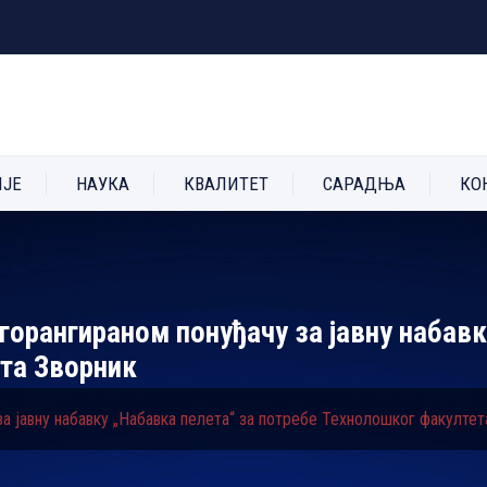
ИЈЕ
НАУКА
КВАЛИТЕТ
САРАДЊА
КО
горангираном понуђачу за јавну набавк
та Зворник
а јавну набавку „Набавка пелета“ за потребе Технолошког факултет