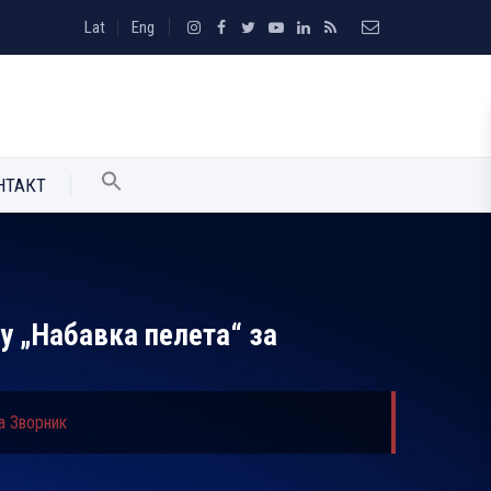
Lat
Eng
НТАКТ
у „Набавка пелета“ за
а Зворник