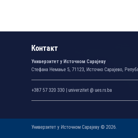
Контакт
Универзитет у Источном Сарајеву
Стефана Немање 5, 71123, Источно Сарајево, Репуб
+387 57 320 330 | univerzitet @ ues.rs.ba
Универзитет у Источном Сарајеву © 2026.