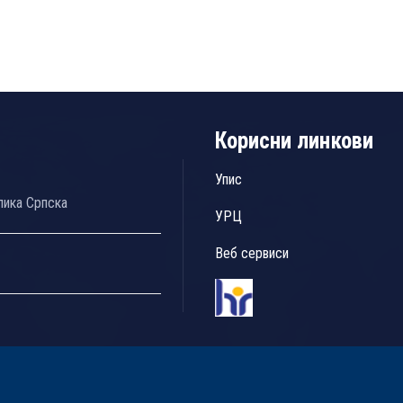
Корисни линкови
Упис
лика Српска
УРЦ
Веб сервиси