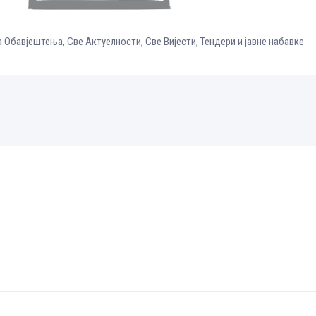
а Обавјештења
,
Све Aктуелности
,
Све Вијести
,
Тендери и јавне набавке