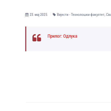
23. мај 2025.
Вијести - Технолошки факултет
,
Св
Прилог:
Одлука