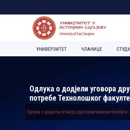
УНИВЕРЗИТЕТ
ЧЛАНИЦЕ
СТУД
Одлукa о додјели уговора дру
потребе Технолошког факулте
Одлукa о додјели уговора другорангираном понуђачу з